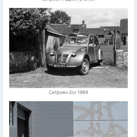
Ситроен 2cv 1989