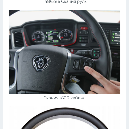
1486286 Скания руль
Мазда
Самокаты
Велосипеды
Рено
Прогулочные суда
Хендай
Лимузины
Камаз
Автобусы
Скания s500 кабина
Хонда
Грузовики
Шевроле