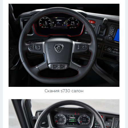
Пежо
Ауди
Гараж
Русские авто
Вольво
БМВ
МАЗ
Сузуки
Скания s730 салон
Мерседес
Фольксваген
Лексус
Дэу