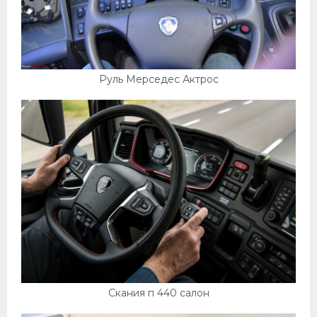
Руль Мерседес Актрос
Скания п 440 салон