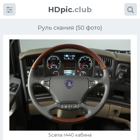
HDpic
.club
Руль скания (50 фото)
Категории
Разное
Автомобили
Красивые фото машин
УРАЛ
Scania r440 кабина
Ниссан