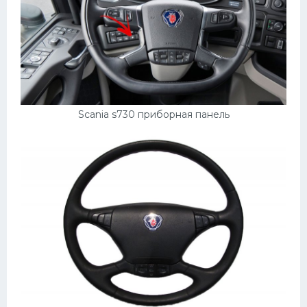
Скания
Форд
Черри
Джили
Хавал
Scania s730 приборная панель
Кавасаки
Инфинити
ЛУАЗ
Фиат
Ситроен
Субару
Опель