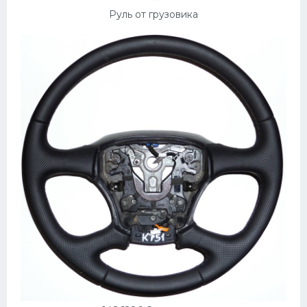
Подводные лодки
Руль от грузовика
Митсубиси
Киа
Танки
Крайслер
Порше
Самолеты
Корабли
Комплектующие
Тойота
Лодки
Шкода
Вертолеты