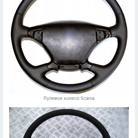
УАЗ
Кадиллак
Автокемпер
Феррари
Поезда
Мотоциклы
Ямаха
Додж
Ява
Рулевое колесо Scania
Эмблемы
Спецтехника