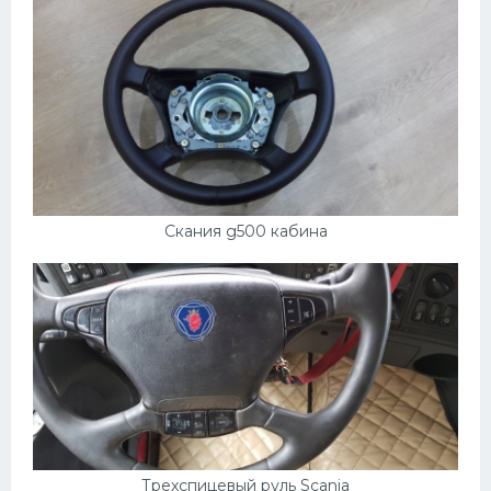
Скания g500 кабина
Трехспицевый руль Scania