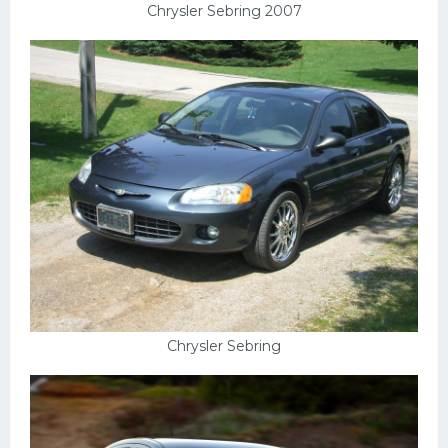
Подводные лодки
Chrysler Sebring 2007
Митсубиси
Киа
Танки
Крайслер
Порше
Самолеты
Корабли
Комплектующие
Тойота
Chrysler Sebring
Лодки
Шкода
Вертолеты