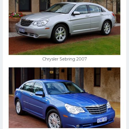
Скания
Форд
Черри
Джили
Хавал
Кавасаки
Chrysler Sebring 2007
Инфинити
ЛУАЗ
Фиат
Ситроен
Субару
Опель