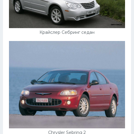
УАЗ
Кадиллак
Автокемпер
Крайслер Себринг седан
Феррари
Поезда
Мотоциклы
Ямаха
Додж
Ява
Эмблемы
Спецтехника
Chrysler Sebring 2