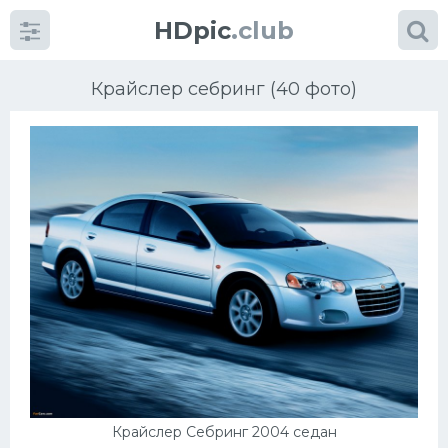
HDpic
.club
Крайслер себринг (40 фото)
Категории
Разное
Автомобили
Красивые фото машин
УРАЛ
Крайслер Себринг 2004 седан
Ниссан