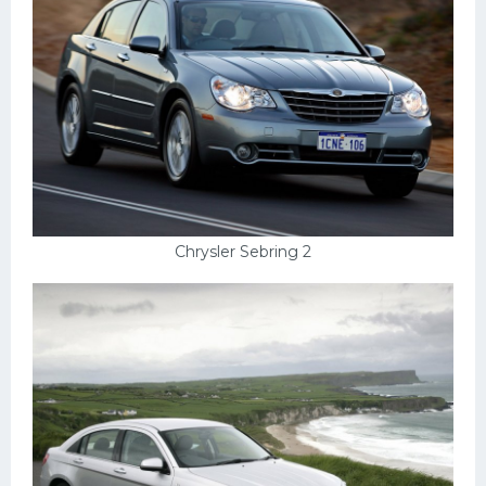
Мазда
Самокаты
Велосипеды
Рено
Прогулочные суда
Хендай
Chrysler Sebring 2
Лимузины
Камаз
Автобусы
Хонда
Грузовики
Шевроле