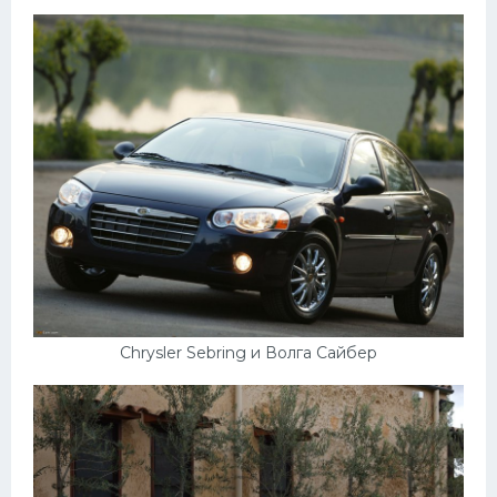
Пежо
Ауди
Гараж
Русские авто
Вольво
БМВ
МАЗ
Сузуки
Chrysler Sebring и Волга Сайбер
Мерседес
Фольксваген
Лексус
Дэу