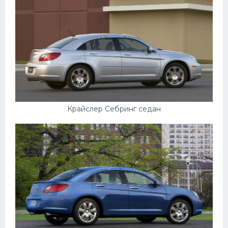
Крайслер Себринг седан