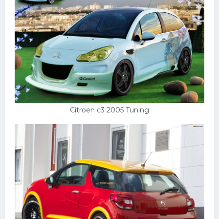
Мазда
Самокаты
Велосипеды
Рено
Прогулочные суда
Хендай
Citroen c3 2005 Tuning
Лимузины
Камаз
Автобусы
Хонда
Грузовики
Шевроле