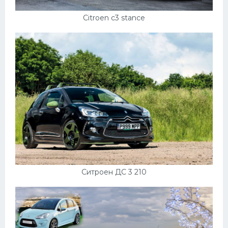
Подводные лодки
Citroen c3 stance
Митсубиси
Киа
Танки
Крайслер
Порше
Самолеты
Корабли
Комплектующие
Тойота
Ситроен ДС 3 210
Лодки
Шкода
Вертолеты