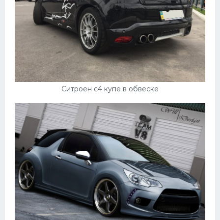
Скания
Форд
Черри
Джили
Хавал
Ситроен с4 купе в обвеске
Кавасаки
Инфинити
ЛУАЗ
Фиат
Ситроен
Субару
Опель