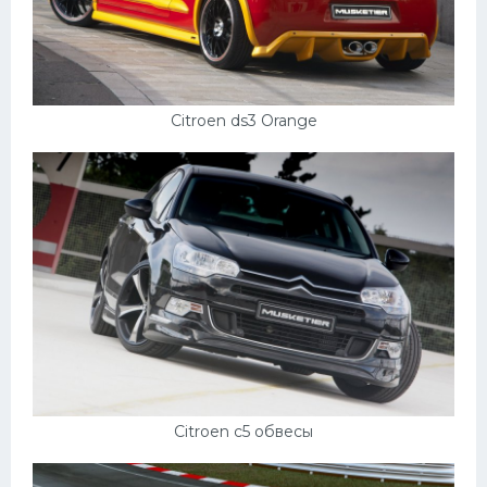
УАЗ
Кадиллак
Автокемпер
Феррари
Citroen ds3 Orange
Поезда
Мотоциклы
Ямаха
Додж
Ява
Эмблемы
Спецтехника
Citroen c5 обвесы