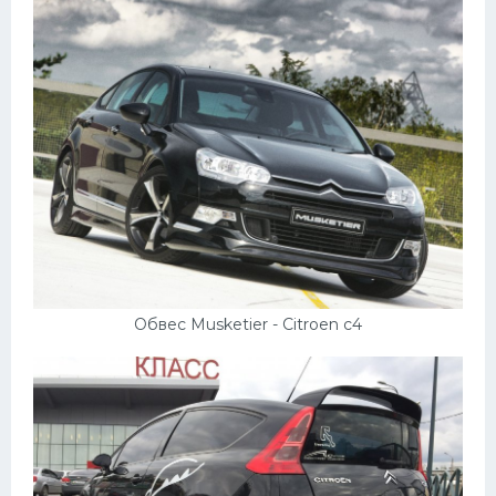
Пежо
Ауди
Гараж
Русские авто
Вольво
БМВ
МАЗ
Сузуки
Обвес Musketier - Citroen c4
Мерседес
Фольксваген
Лексус
Дэу