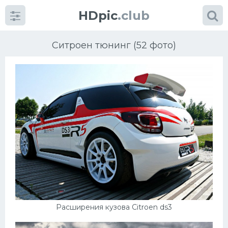
HDpic
.club
Ситроен тюнинг (52 фото)
Категории
Разное
Автомобили
Красивые фото машин
Расширения кузова Citroen ds3
УРАЛ
Ниссан