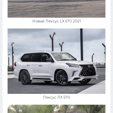
Скания
Форд
Новый Лексус LX 570 2021
Черри
Джили
Хавал
Кавасаки
Инфинити
ЛУАЗ
Фиат
Ситроен
Субару
Лексус ЛХ 570
Опель