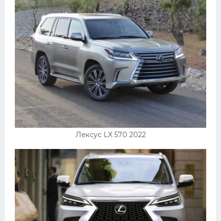
Подводные лодки
Митсубиси
Киа
Танки
Крайслер
Порше
Самолеты
Корабли
Лексус LX 570 2022
Комплектующие
Тойота
Лодки
Шкода
Вертолеты