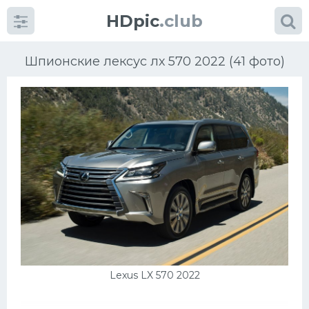
HDpic
.club
Шпионские лексус лх 570 2022 (41 фото)
Категории
Разное
Автомобили
Красивые фото машин
Lexus LX 570 2022
УРАЛ
Ниссан