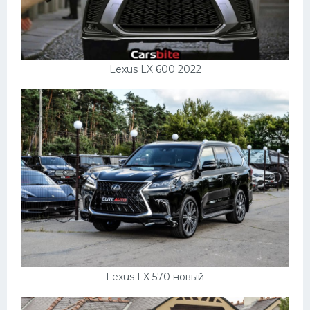
Мазда
Самокаты
Велосипеды
Lexus LX 600 2022
Рено
Прогулочные суда
Хендай
Лимузины
Камаз
Автобусы
Хонда
Грузовики
Lexus LX 570 новый
Шевроле