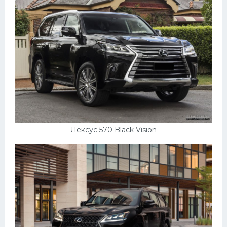
УАЗ
Кадиллак
Автокемпер
Феррари
Поезда
Мотоциклы
Ямаха
Додж
Лексус 570 Black Vision
Ява
Эмблемы
Спецтехника