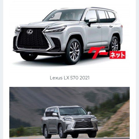
Пежо
Ауди
Гараж
Русские авто
Вольво
БМВ
МАЗ
Lexus LX 570 2021
Сузуки
Мерседес
Фольксваген
Лексус
Дэу