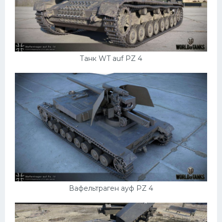
Мазда
Самокаты
Велосипеды
Танк WT auf PZ 4
Рено
Прогулочные суда
Хендай
Лимузины
Камаз
Автобусы
Хонда
Грузовики
Вафельтраген ауф PZ 4
Шевроле