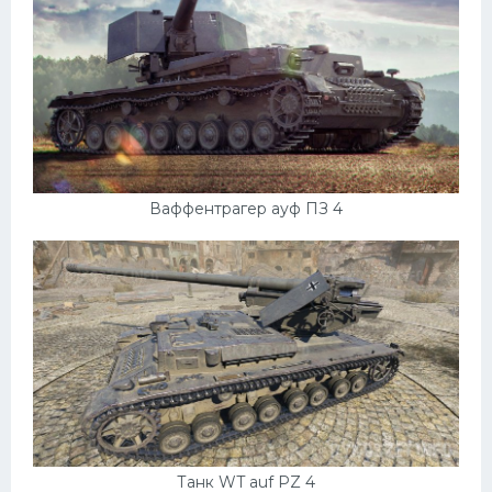
Пежо
Ауди
Гараж
Русские авто
Вольво
Ваффентрагер ауф ПЗ 4
БМВ
МАЗ
Сузуки
Мерседес
Фольксваген
Лексус
Дэу
Танк WT auf PZ 4