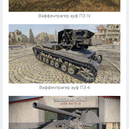
Подводные лодки
Митсубиси
Ваффентрагер ауф ПЗ IV
Киа
Танки
Крайслер
Порше
Самолеты
Корабли
Комплектующие
Ваффентрагер ауф ПЗ 4
Тойота
Лодки
Шкода
Вертолеты