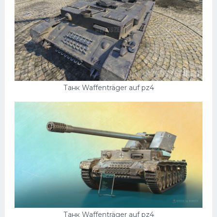
УАЗ
Кадиллак
Автокемпер
Феррари
Поезда
Мотоциклы
Танк Waffenträger auf pz4
Ямаха
Додж
Ява
Эмблемы
Спецтехника
Танк Waffenträger auf pz4