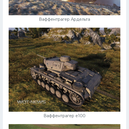
Ваффентрагер Ардельта
Ваффентрагер е100