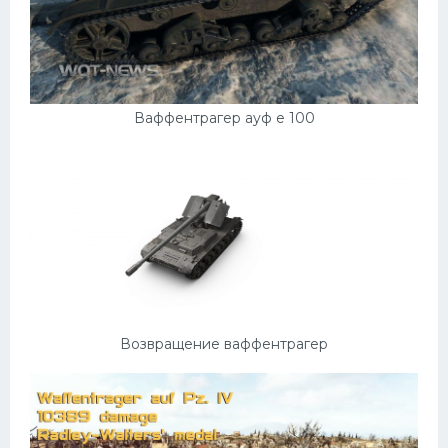
Ваффентрагер ауф е 100
Возвращение ваффентрагер