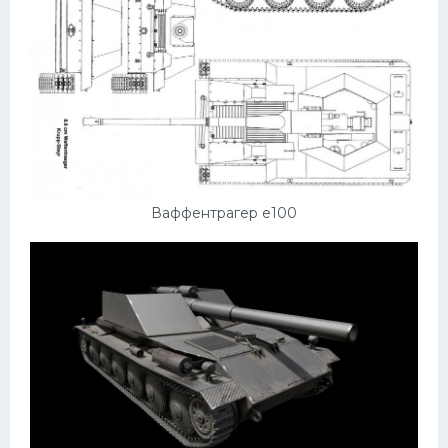
Ваффентрагер е100