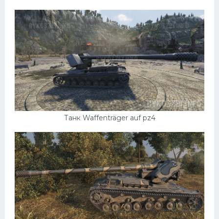
Скания
Форд
Черри
Джили
Хавал
Кавасаки
Инфинити
Танк Waffenträger auf pz4
ЛУАЗ
Фиат
Ситроен
Субару
Опель