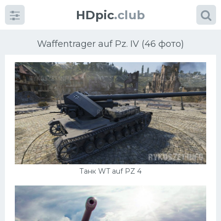
HDpic
.club
Waffentrager auf Pz. IV (46 фото)
Категории
Разное
Автомобили
Танк WT auf PZ 4
Красивые фото машин
УРАЛ
Ниссан