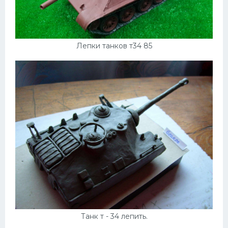
Мазда
Самокаты
Лепки танков т34 85
Велосипеды
Рено
Прогулочные суда
Хендай
Лимузины
Камаз
Автобусы
Хонда
Грузовики
Шевроле
Танк т - 34 лепить.