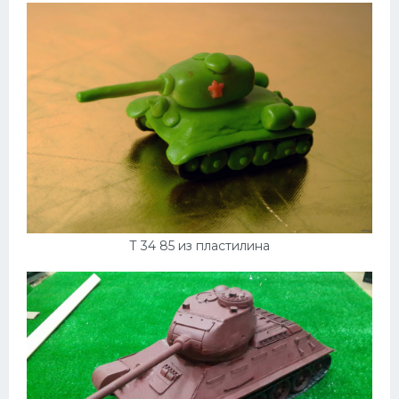
Подводные лодки
Митсубиси
Киа
Танки
Крайслер
Порше
Самолеты
Корабли
Т 34 85 из пластилина
Комплектующие
Тойота
Лодки
Шкода
Вертолеты