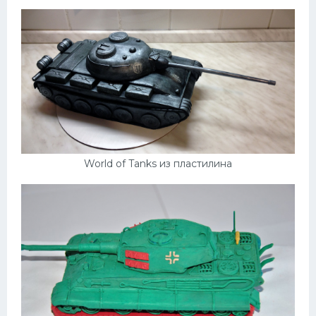
Пежо
Ауди
Гараж
Русские авто
Вольво
БМВ
World of Tanks из пластилина
МАЗ
Сузуки
Мерседес
Фольксваген
Лексус
Дэу