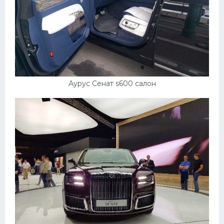
Аурус Сенат s600 салон