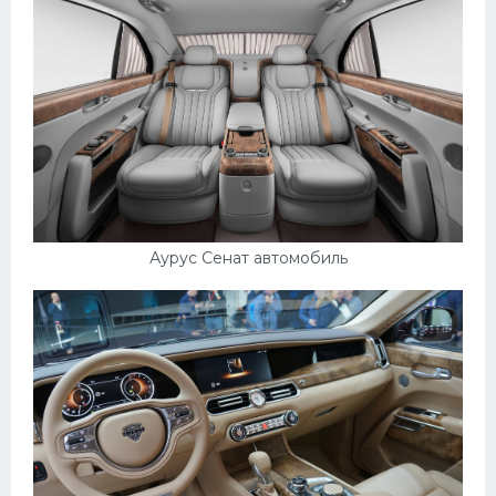
Подводные лодки
Митсубиси
Киа
Танки
Крайслер
Порше
Самолеты
Аурус Сенат автомобиль
Корабли
Комплектующие
Тойота
Лодки
Шкода
Вертолеты