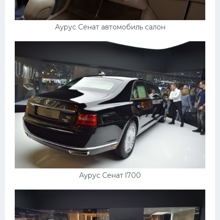
Аурус Сенат автомобиль салон
Аурус Сенат l700