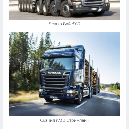
Скания
Форд
Scania 8x4 r560
Черри
Джили
Хавал
Кавасаки
Инфинити
ЛУАЗ
Фиат
Ситроен
Субару
Опель
Скания r730 Стримлайн