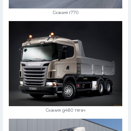
УАЗ
Кадиллак
Скания r770
Автокемпер
Феррари
Поезда
Мотоциклы
Ямаха
Додж
Ява
Эмблемы
Спецтехника
Скания g480 тягач