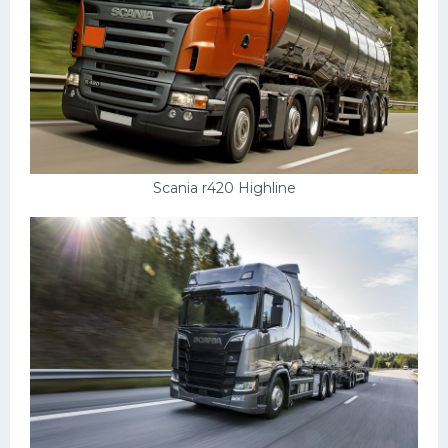
Мазда
Самокаты
Велосипеды
Рено
Прогулочные суда
Scania r420 Highline
Хендай
Лимузины
Камаз
Автобусы
Хонда
Грузовики
Шевроле