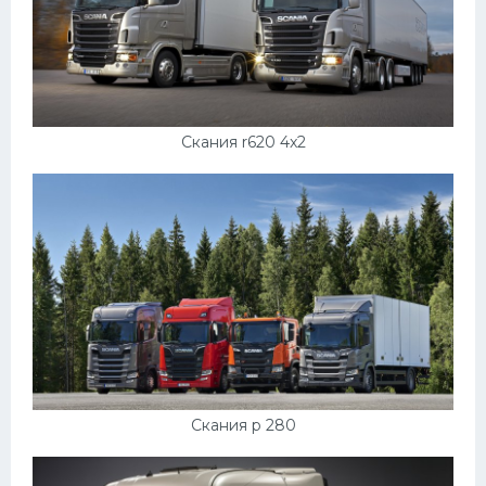
Скания r620 4x2
Скания р 280