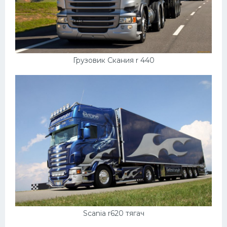
Грузовик Скания r 440
Scania r620 тягач