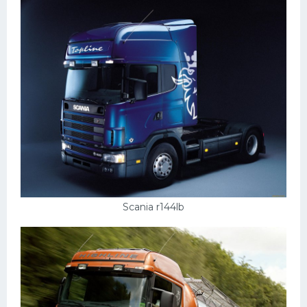
Подводные лодки
Митсубиси
Киа
Танки
Крайслер
Порше
Самолеты
Корабли
Комплектующие
Scania r144lb
Тойота
Лодки
Шкода
Вертолеты