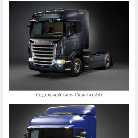
Седельный тягач Скания r500