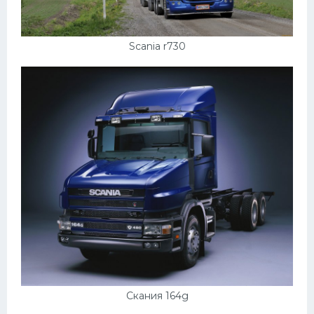
Scania r730
Скания 164g