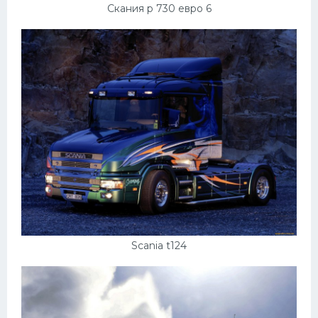
Скания р 730 евро 6
Scania t124