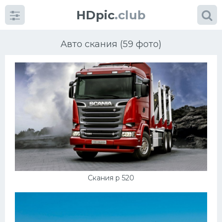
HDpic
.club
Авто скания (59 фото)
Категории
Разное
Автомобили
Скания р 520
Красивые фото машин
УРАЛ
Ниссан