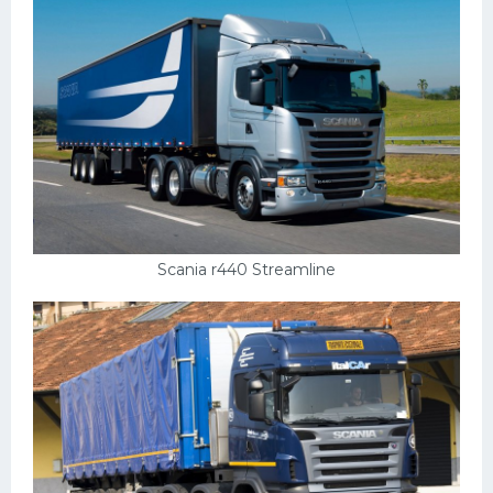
Пежо
Ауди
Гараж
Русские авто
Вольво
БМВ
Scania r440 Streamline
МАЗ
Сузуки
Мерседес
Фольксваген
Лексус
Дэу