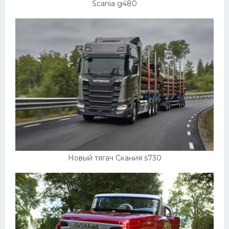
Scania g480
Новый тягач Скания s730