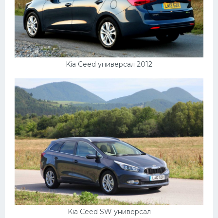
Скания
Форд
Черри
Джили
Kia Ceed универсал 2012
Хавал
Кавасаки
Инфинити
ЛУАЗ
Фиат
Ситроен
Субару
Опель
Kia Ceed SW универсал