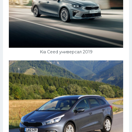
Мазда
Самокаты
Велосипеды
Рено
Прогулочные суда
Kia Ceed универсал 2019
Хендай
Лимузины
Камаз
Автобусы
Хонда
Грузовики
Шевроле