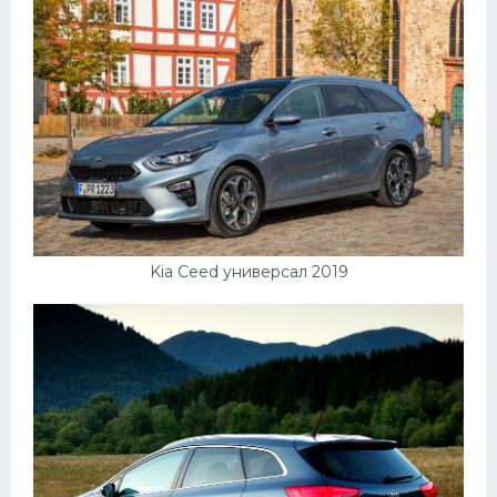
Пежо
Ауди
Гараж
Русские авто
Вольво
БМВ
Kia Ceed универсал 2019
МАЗ
Сузуки
Мерседес
Фольксваген
Лексус
Дэу