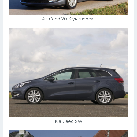
УАЗ
Кадиллак
Kia Ceed 2013 универсал
Автокемпер
Феррари
Поезда
Мотоциклы
Ямаха
Додж
Ява
Эмблемы
Спецтехника
Kia Ceed SW