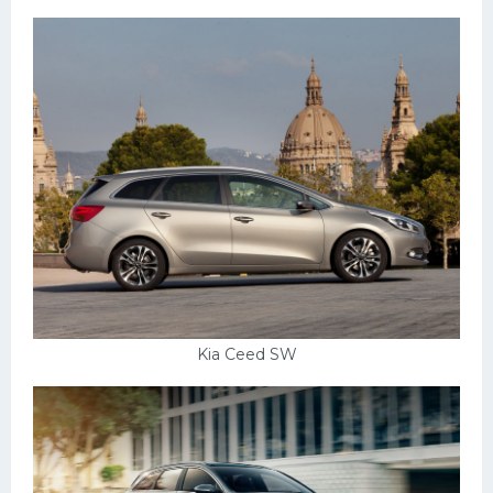
Подводные лодки
Митсубиси
Киа
Танки
Крайслер
Порше
Самолеты
Корабли
Комплектующие
Kia Ceed SW
Тойота
Лодки
Шкода
Вертолеты