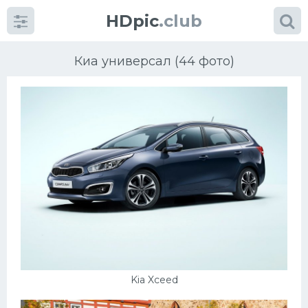
HDpic
.club
Киа универсал (44 фото)
Категории
Разное
Автомобили
Красивые фото машин
Kia Xceed
УРАЛ
Ниссан