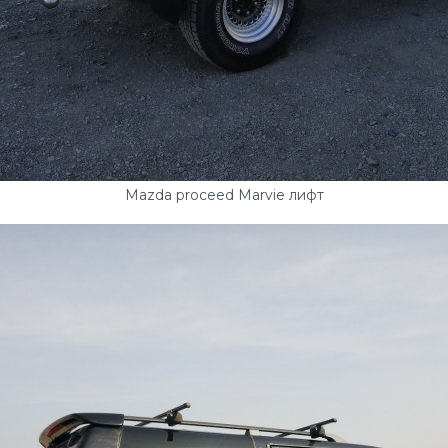
Mazda proceed Marvie лифт