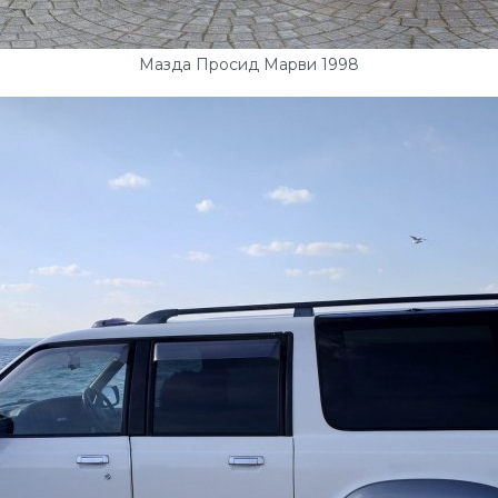
Мазда Просид Марви 1998