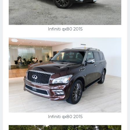
Скания
Форд
Черри
Infiniti qx80 2015
Джили
Хавал
Кавасаки
Инфинити
ЛУАЗ
Фиат
Ситроен
Субару
Infiniti qx80 2015
Опель