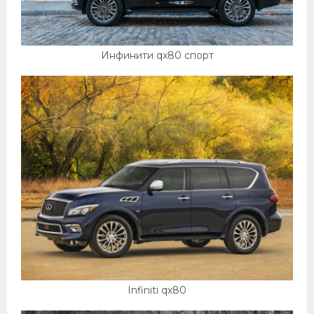
Мазда
Самокаты
Инфинити qx80 спорт
Велосипеды
Рено
Прогулочные суда
Хендай
Лимузины
Камаз
Автобусы
Хонда
Грузовики
Шевроле
Infiniti qx80