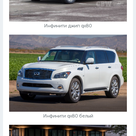
Инфинити джип qx80
Инфинити qx80 белый