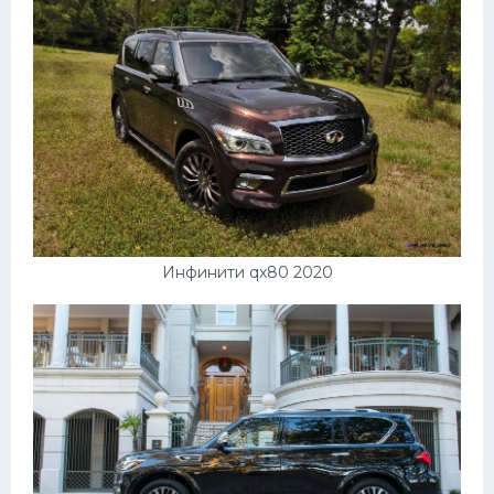
Подводные лодки
Митсубиси
Киа
Танки
Крайслер
Порше
Самолеты
Инфинити qx80 2020
Корабли
Комплектующие
Тойота
Лодки
Шкода
Вертолеты