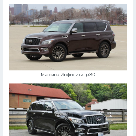
Пежо
Ауди
Гараж
Русские авто
Вольво
БМВ
Машина Инфинити qx80
МАЗ
Сузуки
Мерседес
Фольксваген
Лексус
Дэу