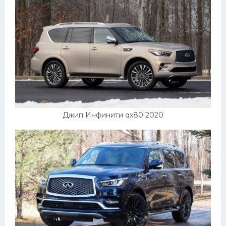
УАЗ
Кадиллак
Автокемпер
Феррари
Поезда
Мотоциклы
Ямаха
Джип Инфинити qx80 2020
Додж
Ява
Эмблемы
Спецтехника