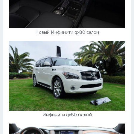
Новый Инфинити qx80 салон
Инфинити qx80 белый