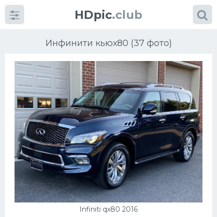
HDpic
.club
Инфинити кьюх80 (37 фото)
Категории
Разное
Автомобили
Красивые фото машин
УРАЛ
Infiniti qx80 2016
Ниссан