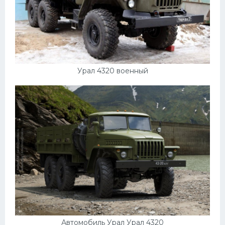
Скания
Форд
Черри
Джили
Урал 4320 военный
Хавал
Кавасаки
Инфинити
ЛУАЗ
Фиат
Ситроен
Субару
Опель
Автомобиль Урал Урал 4320