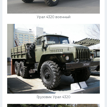
УАЗ
Кадиллак
Урал 4320 военный
Автокемпер
Феррари
Поезда
Мотоциклы
Ямаха
Додж
Ява
Эмблемы
Спецтехника
Грузовик Урал 4320