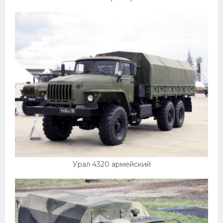
Подводные лодки
Митсубиси
Киа
Танки
Крайслер
Порше
Самолеты
Корабли
Комплектующие
Тойота
Урал 4320 армейский
Лодки
Шкода
Вертолеты