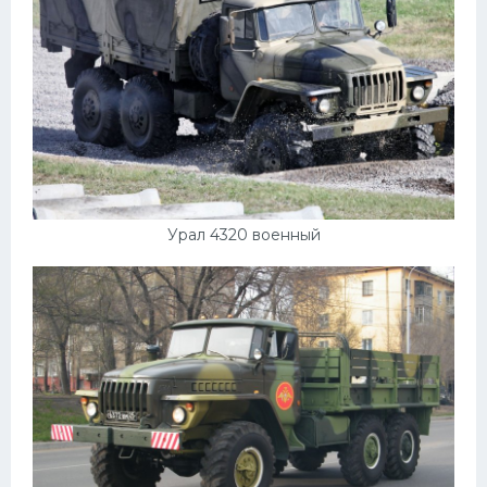
Мазда
Самокаты
Велосипеды
Рено
Прогулочные суда
Хендай
Урал 4320 военный
Лимузины
Камаз
Автобусы
Хонда
Грузовики
Шевроле