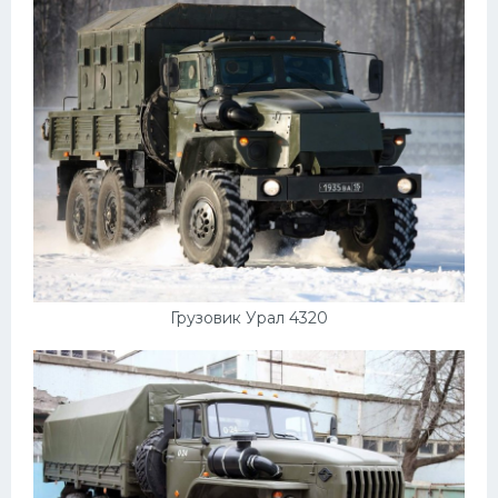
Пежо
Ауди
Гараж
Русские авто
Вольво
БМВ
МАЗ
Грузовик Урал 4320
Сузуки
Мерседес
Фольксваген
Лексус
Дэу