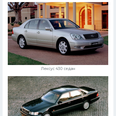
Мазда
Самокаты
Велосипеды
Рено
Прогулочные суда
Хендай
Лимузины
Лексус 430 седан
Камаз
Автобусы
Хонда
Грузовики
Шевроле