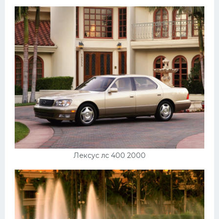
Пежо
Ауди
Гараж
Русские авто
Вольво
БМВ
МАЗ
Сузуки
Лексус лс 400 2000
Мерседес
Фольксваген
Лексус
Дэу