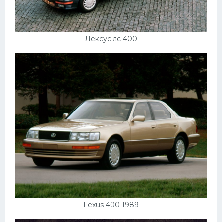
УАЗ
Кадиллак
Автокемпер
Лексус лс 400
Феррари
Поезда
Мотоциклы
Ямаха
Додж
Ява
Эмблемы
Спецтехника
Lexus 400 1989