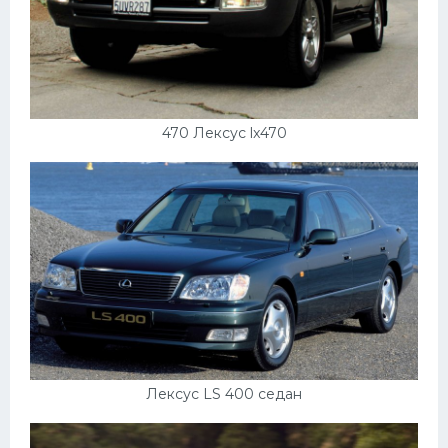
470 Лексус lx470
Лексус LS 400 седан