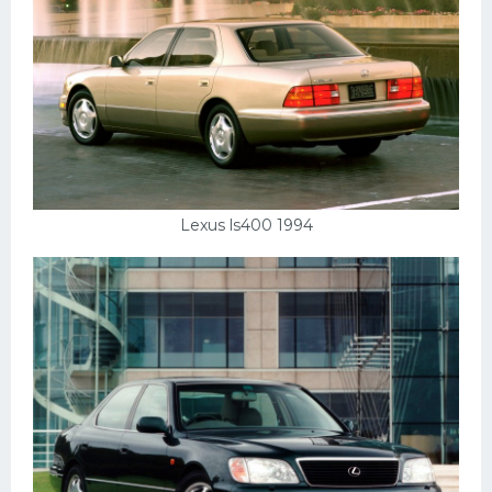
Скания
Форд
Черри
Джили
Хавал
Кавасаки
Lexus ls400 1994
Инфинити
ЛУАЗ
Фиат
Ситроен
Субару
Опель