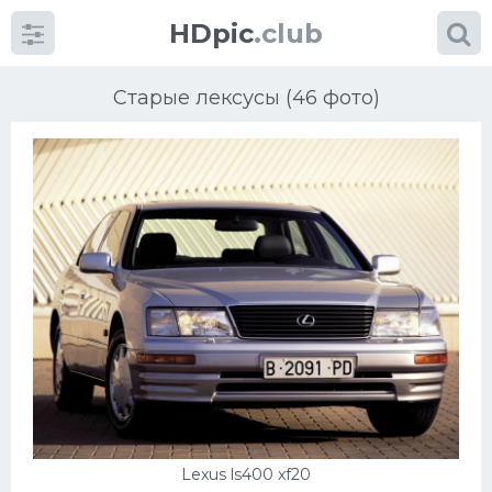
HDpic
.club
Старые лексусы (46 фото)
Категории
Разное
Автомобили
Красивые фото машин
УРАЛ
Lexus ls400 xf20
Ниссан