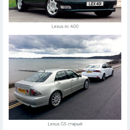
Подводные лодки
Митсубиси
Киа
Lexus лс 400
Танки
Крайслер
Порше
Самолеты
Корабли
Комплектующие
Тойота
Лодки
Шкода
Lexus GS старый
Вертолеты