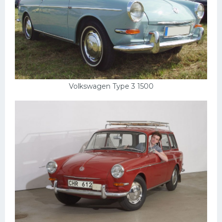
Мазда
Самокаты
Велосипеды
Рено
Прогулочные суда
Volkswagen Type 3 1500
Хендай
Лимузины
Камаз
Автобусы
Хонда
Грузовики
Шевроле