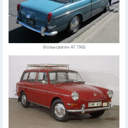
Скания
Форд
Черри
Джили
Хавал
Фольксваген АГ 1965
Кавасаки
Инфинити
ЛУАЗ
Фиат
Ситроен
Субару
Опель