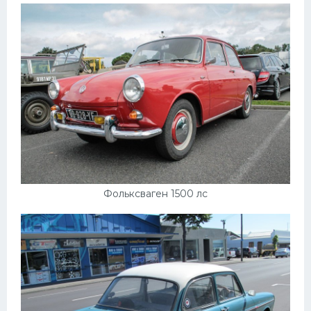
Пежо
Ауди
Гараж
Русские авто
Вольво
БМВ
МАЗ
Фольксваген 1500 лс
Сузуки
Мерседес
Фольксваген
Лексус
Дэу