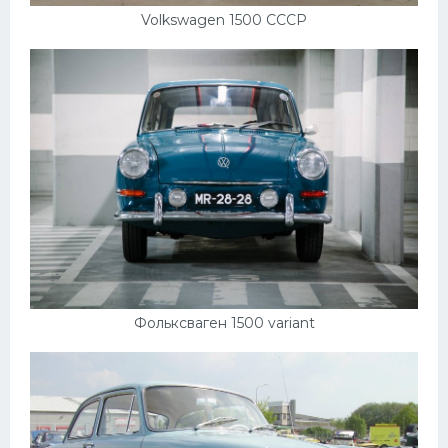
Подводные лодки
Volkswagen 1500 СССР
Митсубиси
Киа
Танки
Крайслер
Порше
Самолеты
Корабли
Комплектующие
Фольксваген 1500 variant
Тойота
Лодки
Шкода
Вертолеты