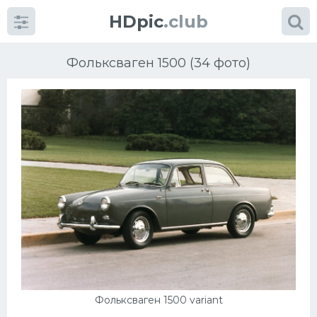
HDpic
.club
Фольксваген 1500 (34 фото)
Категории
Разное
Автомобили
Красивые фото машин
УРАЛ
Фольксваген 1500 variant
Ниссан