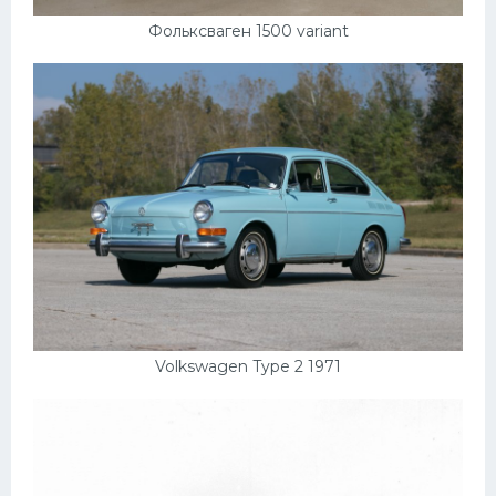
УАЗ
Фольксваген 1500 variant
Кадиллак
Автокемпер
Феррари
Поезда
Мотоциклы
Ямаха
Додж
Ява
Эмблемы
Volkswagen Type 2 1971
Спецтехника