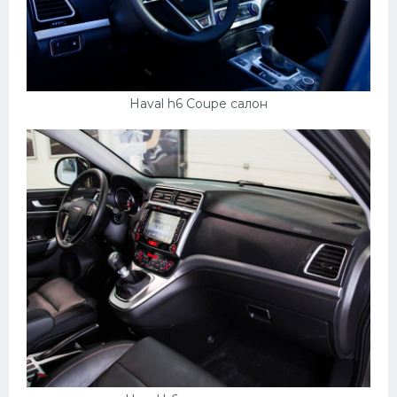
Скания
Форд
Черри
Haval h6 Coupe салон
Джили
Хавал
Кавасаки
Инфинити
ЛУАЗ
Фиат
Ситроен
Субару
Опель