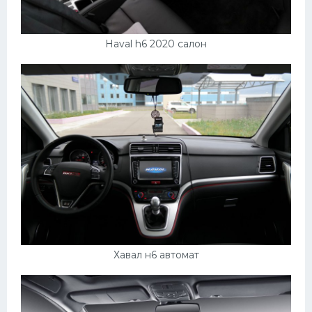
УАЗ
Кадиллак
Haval h6 2020 салон
Автокемпер
Феррари
Поезда
Мотоциклы
Ямаха
Додж
Ява
Эмблемы
Спецтехника
Хавал н6 автомат