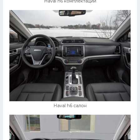
Подводные лодки
Haval h6 комплектации
Митсубиси
Киа
Танки
Крайслер
Порше
Самолеты
Корабли
Комплектующие
Тойота
Haval h6 салон
Лодки
Шкода
Вертолеты