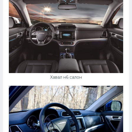
Пежо
Ауди
Гараж
Русские авто
Вольво
БМВ
МАЗ
Хавал н6 салон
Сузуки
Мерседес
Фольксваген
Лексус
Дэу