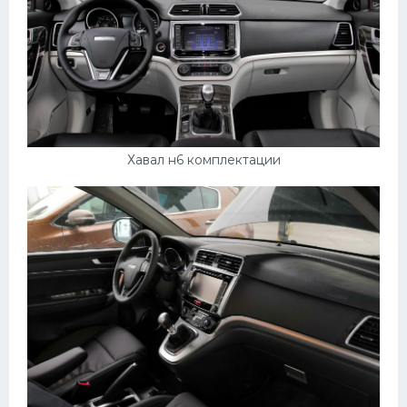
Мазда
Самокаты
Велосипеды
Рено
Прогулочные суда
Хавал н6 комплектации
Хендай
Лимузины
Камаз
Автобусы
Хонда
Грузовики
Шевроле