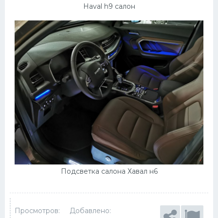
Haval h9 салон
Подсветка салона Хавал н6
Просмотров:
Добавлено: