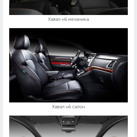
Хавал н6 механика
Хавал н6 салон