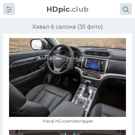
HDpic
.club
Хавал 6 салона (35 фото)
Категории
Разное
Автомобили
Красивые фото машин
Haval h6 комплектации
УРАЛ
Ниссан