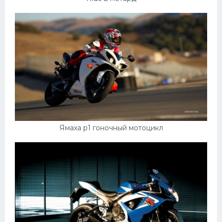
Мазда
Самокаты
Велосипеды
Рено
Прогулочные суда
Хендай
Лимузины
Ямаха р1 гоночный мотоцикл
Камаз
Автобусы
Хонда
Грузовики
Шевроле