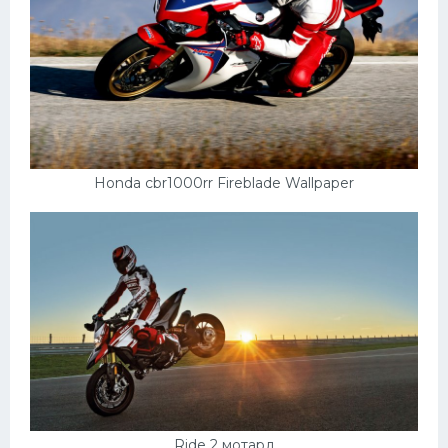
Подводные лодки
Митсубиси
Киа
Танки
Крайслер
Порше
Honda cbr1000rr Fireblade Wallpaper
Самолеты
Корабли
Комплектующие
Тойота
Лодки
Шкода
Вертолеты
Ride 2 мотард