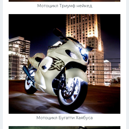
Мотоцикл Триумф нейкед
Мотоцикл Бугатти Хаябуса