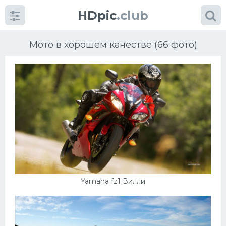
HDpic
.club
Мото в хорошем качестве (66 фото)
Категории
Разное
Автомобили
Yamaha fz1 Вилли
Красивые фото машин
УРАЛ
Ниссан