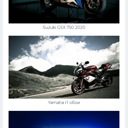
УАЗ
Кадиллак
Автокемпер
Suzuki GSX 750 2020
Феррари
Поезда
Мотоциклы
Ямаха
Додж
Ява
Эмблемы
Yamaha r1 обои
Спецтехника