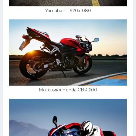
Скания
Yamaha r1 1920х1080
Форд
Черри
Джили
Хавал
Кавасаки
Инфинити
ЛУАЗ
Мотоцикл Honda CBR 600
Фиат
Ситроен
Субару
Опель