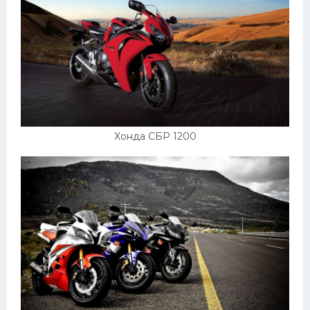
Пежо
Ауди
Гараж
Русские авто
Вольво
Хонда СБР 1200
БМВ
МАЗ
Сузуки
Мерседес
Фольксваген
Лексус
Дэу