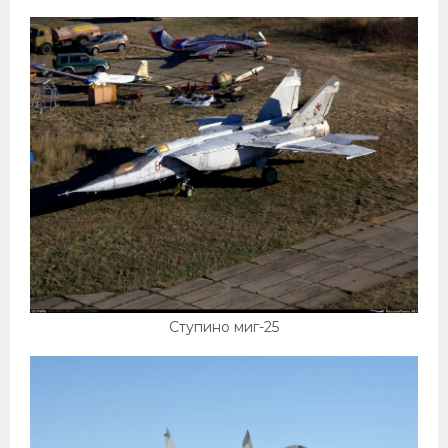
УАЗ
Кадиллак
Автокемпер
Феррари
Поезда
Мотоциклы
Ямаха
Додж
Ява
Эмблемы
Ступино миг-25
Спецтехника