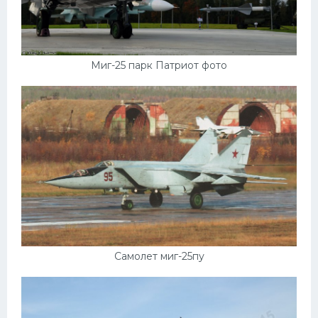
Скания
Форд
Черри
Миг-25 парк Патриот фото
Джили
Хавал
Кавасаки
Инфинити
ЛУАЗ
Фиат
Ситроен
Самолет миг-25пу
Субару
Опель