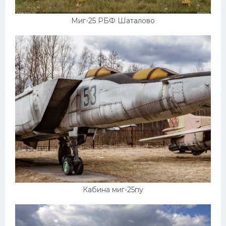
Миг-25 РБФ Шаталово
Кабина миг-25пу