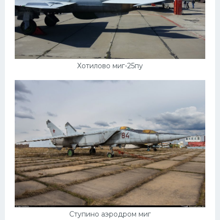
Мазда
Самокаты
Велосипеды
Рено
Хотилово миг-25пу
Прогулочные суда
Хендай
Лимузины
Камаз
Автобусы
Хонда
Грузовики
Шевроле
Ступино аэродром миг