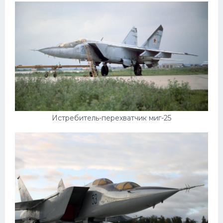
Пежо
Ауди
Гараж
Русские авто
Вольво
БМВ
Истребитель-перехватчик миг-25
МАЗ
Сузуки
Мерседес
Фольксваген
Лексус
Дэу