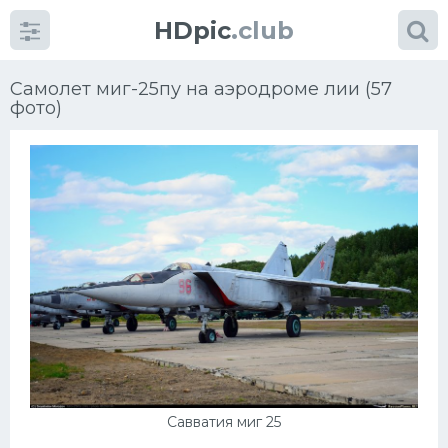
HDpic
.club
Самолет миг-25пу на аэродроме лии (57
фото)
Категории
Разное
Автомобили
Красивые фото машин
УРАЛ
Савватия миг 25
Ниссан