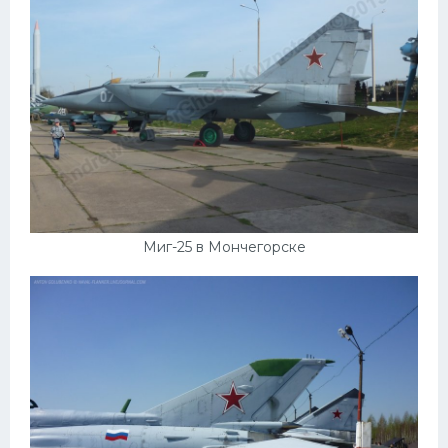
Подводные лодки
Митсубиси
Киа
Танки
Крайслер
Порше
Самолеты
Миг-25 в Мончегорске
Корабли
Комплектующие
Тойота
Лодки
Шкода
Вертолеты