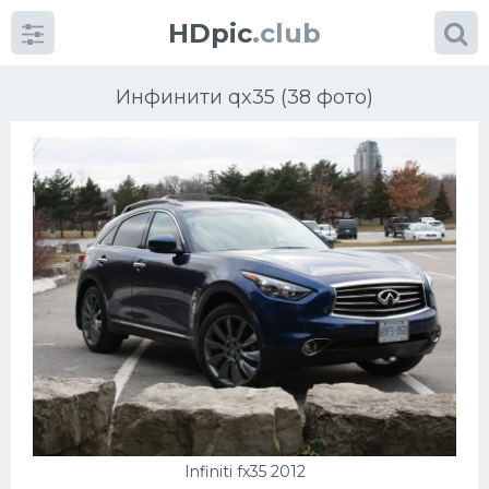
HDpic
.club
Инфинити qx35 (38 фото)
Категории
Разное
Автомобили
Красивые фото машин
УРАЛ
Infiniti fx35 2012
Ниссан