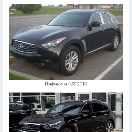
Пежо
Ауди
Гараж
Русские авто
Вольво
БМВ
МАЗ
Инфинити fx35 2010
Сузуки
Мерседес
Фольксваген
Лексус
Дэу