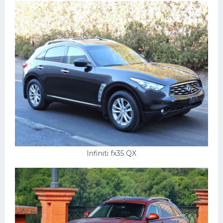
УАЗ
Кадиллак
Автокемпер
Феррари
Поезда
Мотоциклы
Ямаха
Додж
Ява
Infiniti fx35 QX
Эмблемы
Спецтехника