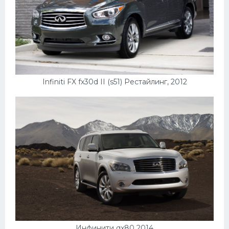
Infiniti FX fx30d II (s51) Рестайлинг, 2012
Инфинити qx80 2014