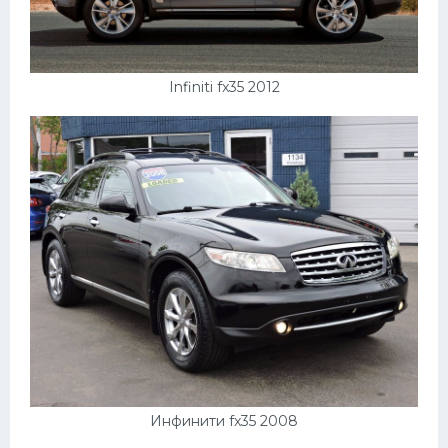
Мазда
Самокаты
Infiniti fx35 2012
Велосипеды
Рено
Прогулочные суда
Хендай
Лимузины
Камаз
Автобусы
Хонда
Грузовики
Шевроле
Инфинити fx35 2008