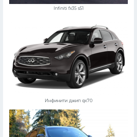
Infiniti fx35 s51
Инфинити джип qx70