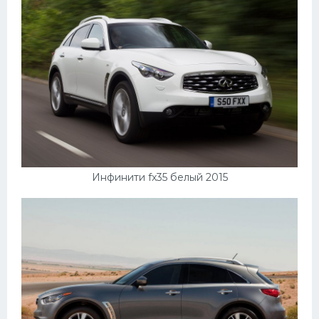
Подводные лодки
Митсубиси
Киа
Танки
Крайслер
Порше
Самолеты
Инфинити fx35 белый 2015
Корабли
Комплектующие
Тойота
Лодки
Шкода
Вертолеты