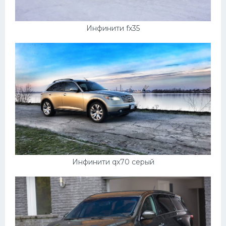
Инфинити fx35
Инфинити qx70 серый