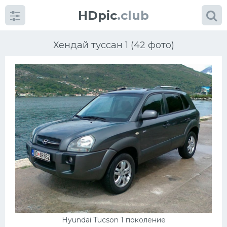
HDpic
.club
Хендай туссан 1 (42 фото)
Категории
Разное
Автомобили
Красивые фото машин
УРАЛ
Hyundai Tucson 1 поколение
Ниссан