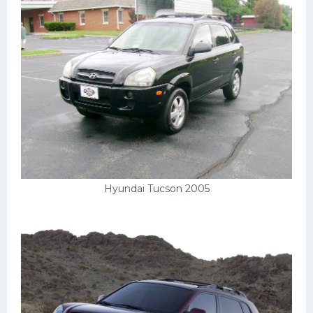
УАЗ
Кадиллак
Автокемпер
Феррари
Поезда
Мотоциклы
Ямаха
Додж
Hyundai Tucson 2005
Ява
Эмблемы
Спецтехника