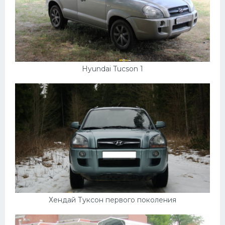
Мазда
Самокаты
Велосипеды
Рено
Hyundai Tucson 1
Прогулочные суда
Хендай
Лимузины
Камаз
Автобусы
Хонда
Грузовики
Хендай Туксон первого поколения
Шевроле