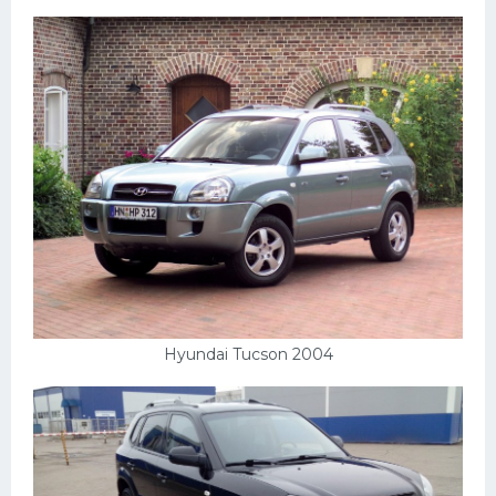
Пежо
Ауди
Гараж
Русские авто
Вольво
БМВ
МАЗ
Сузуки
Hyundai Tucson 2004
Мерседес
Фольксваген
Лексус
Дэу