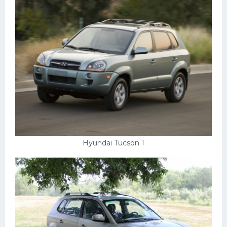
Подводные лодки
Митсубиси
Киа
Танки
Крайслер
Порше
Самолеты
Корабли
Hyundai Tucson 1
Комплектующие
Тойота
Лодки
Шкода
Вертолеты