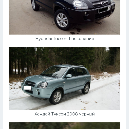
Скания
Форд
Черри
Джили
Hyundai Tucson 1 поколение
Хавал
Кавасаки
Инфинити
ЛУАЗ
Фиат
Ситроен
Субару
Хендай Туксон 2008 черный
Опель