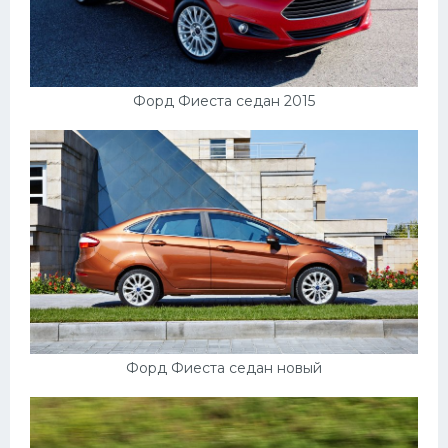
УАЗ
Кадиллак
Автокемпер
Форд Фиеста седан 2015
Феррари
Поезда
Мотоциклы
Ямаха
Додж
Ява
Эмблемы
Спецтехника
Форд Фиеста седан новый