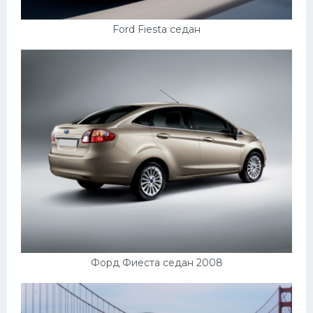
Подводные лодки
Митсубиси
Ford Fiesta седан
Киа
Танки
Крайслер
Порше
Самолеты
Корабли
Комплектующие
Тойота
Лодки
Форд Фиеста седан 2008
Шкода
Вертолеты