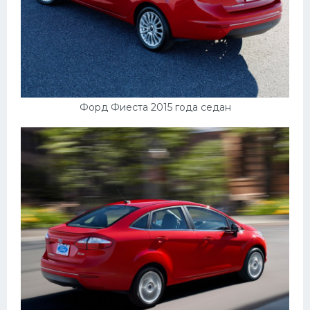
Скания
Форд
Черри
Джили
Форд Фиеста 2015 года седан
Хавал
Кавасаки
Инфинити
ЛУАЗ
Фиат
Ситроен
Субару
Опель