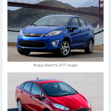
Мазда
Самокаты
Велосипеды
Рено
Прогулочные суда
Хендай
Лимузины
Форд Фиеста 2011 седан
Камаз
Автобусы
Хонда
Грузовики
Шевроле