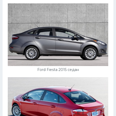
Пежо
Ауди
Гараж
Русские авто
Вольво
БМВ
МАЗ
Ford Fiesta 2015 седан
Сузуки
Мерседес
Фольксваген
Лексус
Дэу