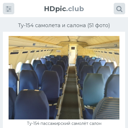
HDpic
.club
Ту-154 самолета и салона (51 фото)
Категории
Разное
Автомобили
Красивые фото машин
УРАЛ
Ту-154 пассажирский самолёт салон
Ниссан