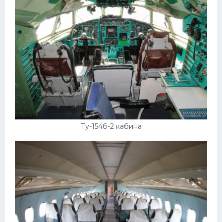
Подводные лодки
Митсубиси
Киа
Танки
Крайслер
Порше
Самолеты
Корабли
Ту-154б-2 кабина
Комплектующие
Тойота
Лодки
Шкода
Вертолеты