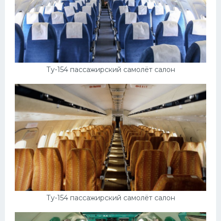
Скания
Форд
Черри
Джили
Ту-154 пассажирский самолёт салон
Хавал
Кавасаки
Инфинити
ЛУАЗ
Фиат
Ситроен
Субару
Ту-154 пассажирский самолёт салон
Опель