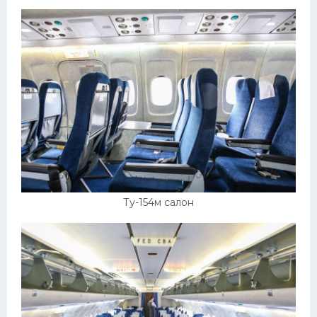
Пежо
Ауди
Гараж
Русские авто
Вольво
БМВ
МАЗ
Ту-154м салон
Сузуки
Мерседес
Фольксваген
Лексус
Дэу