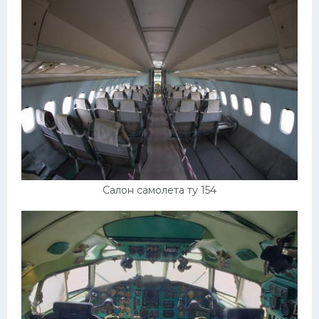
УАЗ
Кадиллак
Автокемпер
Феррари
Поезда
Мотоциклы
Ямаха
Додж
Салон самолета ту 154
Ява
Эмблемы
Спецтехника