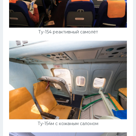
Ту-154 реактивный самолёт
Ту-154м с кожаным салоном