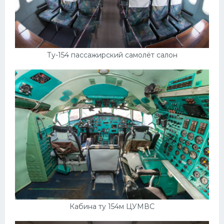
Мазда
Самокаты
Велосипеды
Ту-154 пассажирский самолёт салон
Рено
Прогулочные суда
Хендай
Лимузины
Камаз
Автобусы
Хонда
Грузовики
Кабина ту 154м ЦУМВС
Шевроле