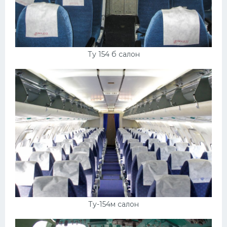
Ту 154 б салон
Ту-154м салон