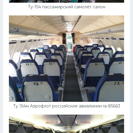
Ту-154 пассажирский самолёт салон
Ту 154м Аэрофлот российские авиалинии ra-85663