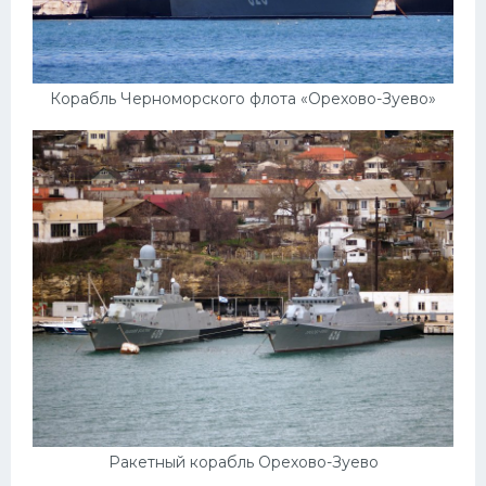
Подводные лодки
Митсубиси
Киа
Корабль Черноморского флота «Орехово-Зуево»
Танки
Крайслер
Порше
Самолеты
Корабли
Комплектующие
Тойота
Лодки
Шкода
Ракетный корабль Орехово-Зуево
Вертолеты