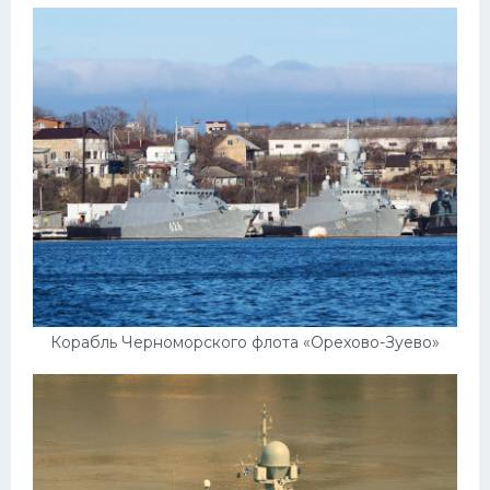
Мазда
Самокаты
Велосипеды
Рено
Прогулочные суда
Хендай
Лимузины
Камаз
Автобусы
Корабль Черноморского флота «Орехово-Зуево»
Хонда
Грузовики
Шевроле