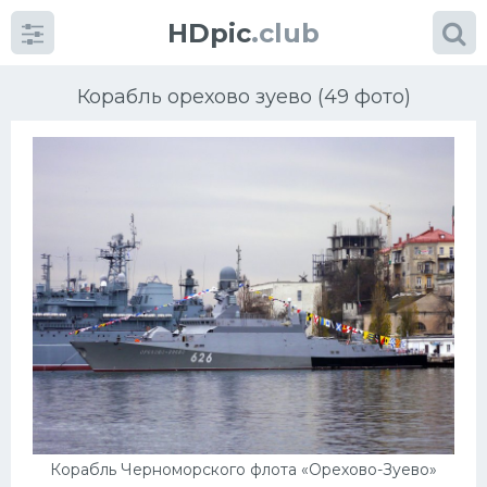
HDpic
.club
Корабль орехово зуево (49 фото)
Категории
Разное
Автомобили
Красивые фото машин
УРАЛ
Корабль Черноморского флота «Орехово-Зуево»
Ниссан