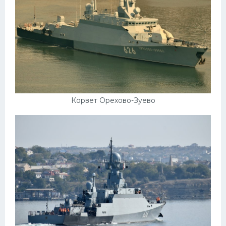
УАЗ
Кадиллак
Автокемпер
Феррари
Поезда
Мотоциклы
Корвет Орехово-Зуево
Ямаха
Додж
Ява
Эмблемы
Спецтехника