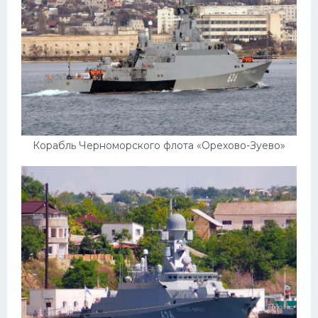
Скания
Форд
Черри
Джили
Хавал
Кавасаки
Корабль Черноморского флота «Орехово-Зуево»
Инфинити
ЛУАЗ
Фиат
Ситроен
Субару
Опель