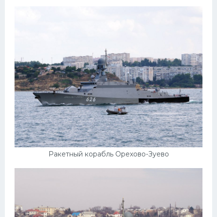
Пежо
Ауди
Гараж
Русские авто
Вольво
БМВ
МАЗ
Сузуки
Ракетный корабль Орехово-Зуево
Мерседес
Фольксваген
Лексус
Дэу