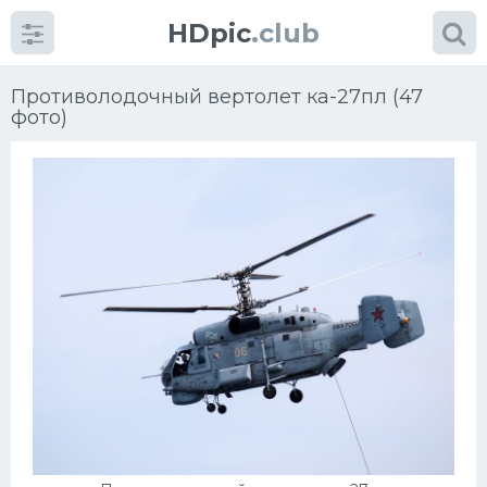
HDpic
.club
Противолодочный вертолет ка-27пл (47
фото)
Категории
Разное
Автомобили
Красивые фото машин
УРАЛ
Ниссан