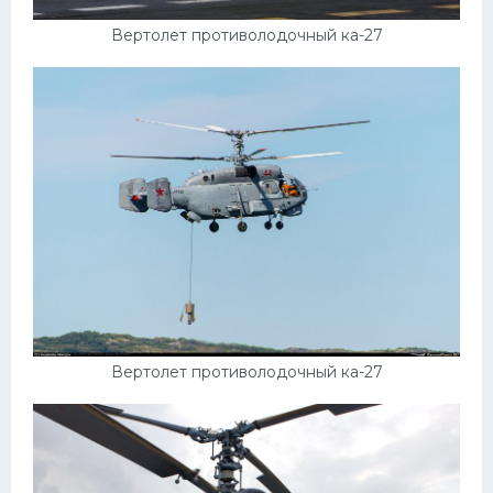
Подводные лодки
Вертолет противолодочный ка-27
Митсубиси
Киа
Танки
Крайслер
Порше
Самолеты
Корабли
Комплектующие
Тойота
Вертолет противолодочный ка-27
Лодки
Шкода
Вертолеты