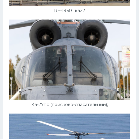
RF-19601 ка27
Ка-27пс (поисково-спасательный);