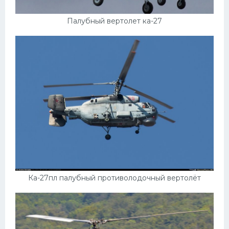
УАЗ
Кадиллак
Палубный вертолет ка-27
Автокемпер
Феррари
Поезда
Мотоциклы
Ямаха
Додж
Ява
Эмблемы
Ка-27пл палубный противолодочный вертолёт
Спецтехника