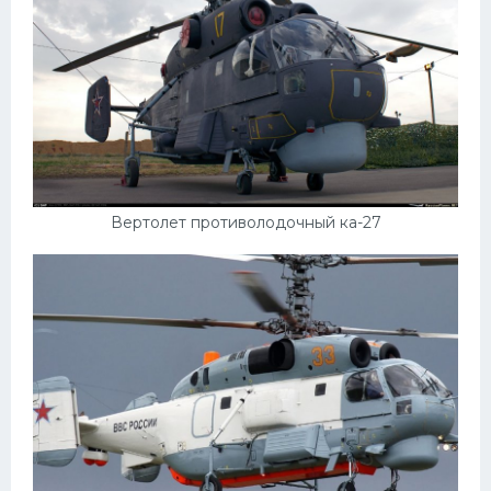
Мазда
Самокаты
Велосипеды
Рено
Прогулочные суда
Хендай
Вертолет противолодочный ка-27
Лимузины
Камаз
Автобусы
Хонда
Грузовики
Шевроле