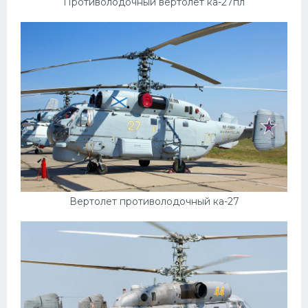
Противолодочный вертолет ка-27пл
Пежо
Ауди
Гараж
Русские авто
Вольво
БМВ
МАЗ
Сузуки
Вертолет противолодочный ка-27
Мерседес
Фольксваген
Лексус
Дэу