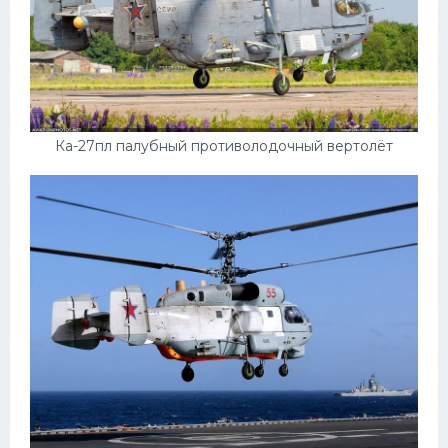
Скания
Форд
Черри
Джили
Ка-27пл палубный противолодочный вертолёт
Хавал
Кавасаки
Инфинити
ЛУАЗ
Фиат
Ситроен
Субару
Опель