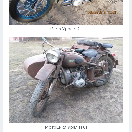
Рама Урал м 61
Мотоцикл Урал м 61