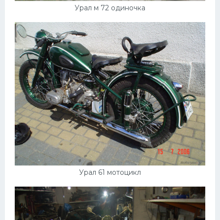
Урал м 72 одиночка
Урал 61 мотоцикл