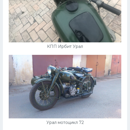
КПП Ирбит Урал
Урал мотоцикл 72