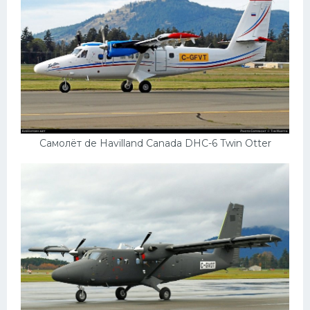
Мазда
Самокаты
Велосипеды
Рено
Прогулочные суда
Хендай
Самолёт de Havilland Canada DHC-6 Twin Otter
Лимузины
Камаз
Автобусы
Хонда
Грузовики
Шевроле