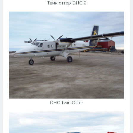
Подводные лодки
Твин оттер DHC-6
Митсубиси
Киа
Танки
Крайслер
Порше
Самолеты
Корабли
Комплектующие
Тойота
DHC Twin Otter
Лодки
Шкода
Вертолеты