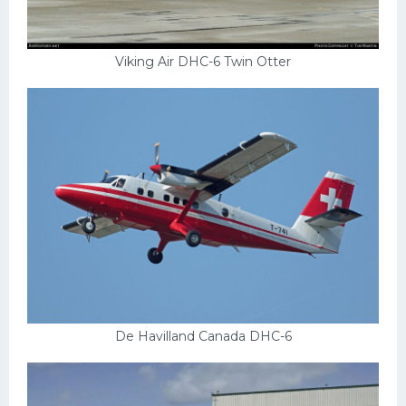
УАЗ
Кадиллак
Viking Air DHC-6 Twin Otter
Автокемпер
Феррари
Поезда
Мотоциклы
Ямаха
Додж
Ява
Эмблемы
Спецтехника
De Havilland Canada DHC-6