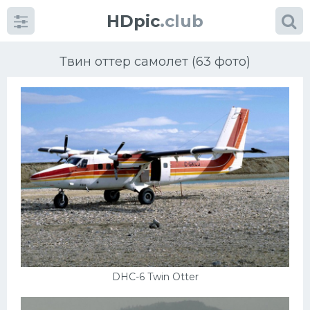
HDpic
.club
Твин оттер самолет (63 фото)
Категории
Разное
Автомобили
Красивые фото машин
DHC-6 Twin Otter
УРАЛ
Ниссан