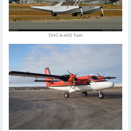
Скания
Форд
Черри
DHC-6-400 Twin
Джили
Хавал
Кавасаки
Инфинити
ЛУАЗ
Фиат
Ситроен
Субару
Опель