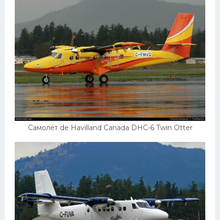
Пежо
Ауди
Гараж
Русские авто
Вольво
БМВ
МАЗ
Самолёт de Havilland Canada DHC-6 Twin Otter
Сузуки
Мерседес
Фольксваген
Лексус
Дэу