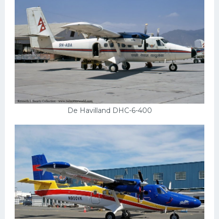
De Havilland DHC-6-400