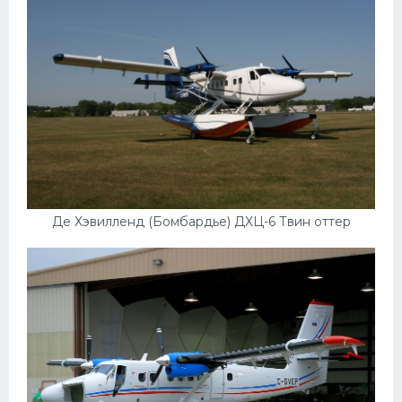
Де Хэвилленд (Бомбардье) ДХЦ-6 Твин оттер