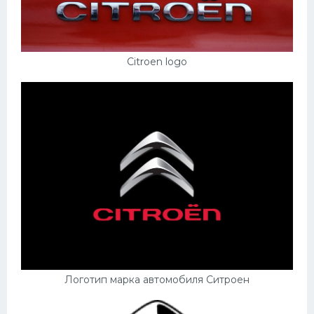
Скания
Форд
Citroen logo
Черри
Джили
Хавал
Кавасаки
Инфинити
ЛУАЗ
Фиат
Ситроен
Субару
Логотип марка автомобиля Ситроен
Опель