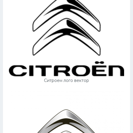
Подводные лодки
Митсубиси
Киа
Танки
Крайслер
Порше
Самолеты
Корабли
Ситроен лого вектор
Комплектующие
Тойота
Лодки
Шкода
Вертолеты