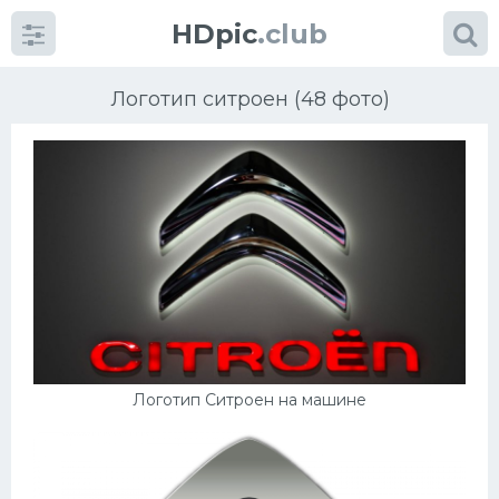
HDpic
.club
Логотип ситроен (48 фото)
Категории
Разное
Автомобили
Логотип Ситроен на машине
Красивые фото машин
УРАЛ
Ниссан