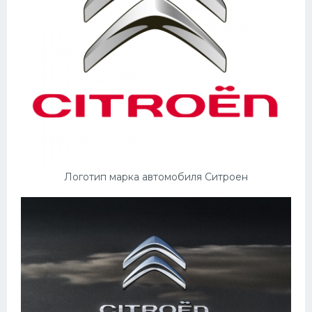
Мазда
Самокаты
Велосипеды
Рено
Прогулочные суда
Хендай
Лимузины
Логотип марка автомобиля Ситроен
Камаз
Автобусы
Хонда
Грузовики
Шевроле