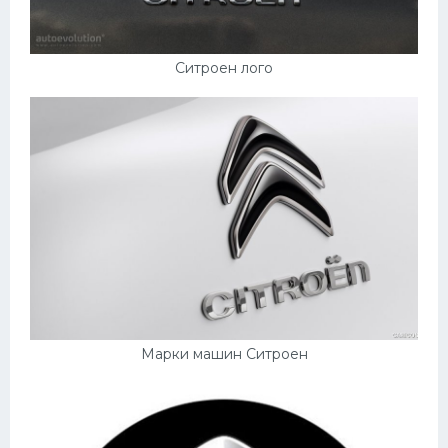
УАЗ
Кадиллак
Ситроен лого
Автокемпер
Феррари
Поезда
Мотоциклы
Ямаха
Додж
Ява
Эмблемы
Марки машин Ситроен
Спецтехника