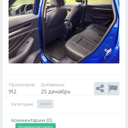
Просмотров:
Добавлено:
912
25 декабрь
Категории:
ХАВАЛ
Комментарии (0)
Комментировать