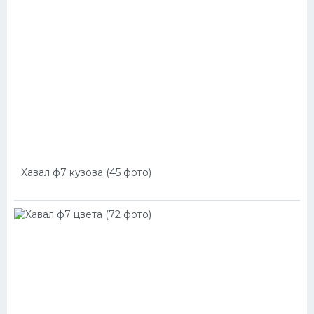
Хавал ф7 кузова (45 фото)