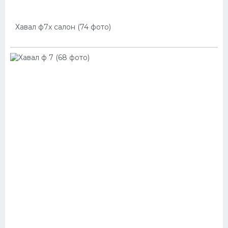
Хавал ф7x салон (74 фото)