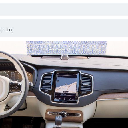
фото)