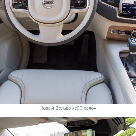
Новый Вольво xc90 салон