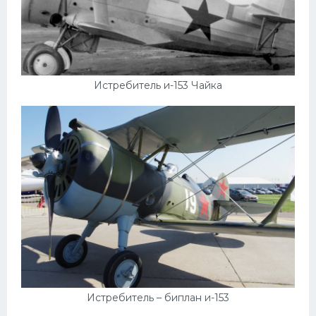
Мазда
Самокаты
Велосипеды
Истребитель и-153 Чайка
Рено
Прогулочные суда
Хендай
Лимузины
Камаз
Автобусы
Хонда
Грузовики
Шевроле
Истребитель – биплан и-153