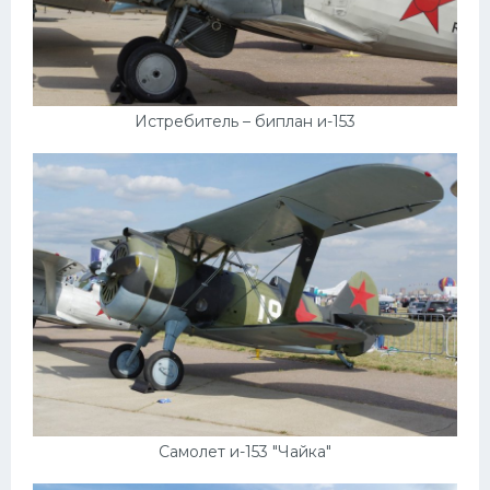
Скания
Форд
Черри
Истребитель – биплан и-153
Джили
Хавал
Кавасаки
Инфинити
ЛУАЗ
Фиат
Ситроен
Субару
Опель
Самолет и-153 "Чайка"