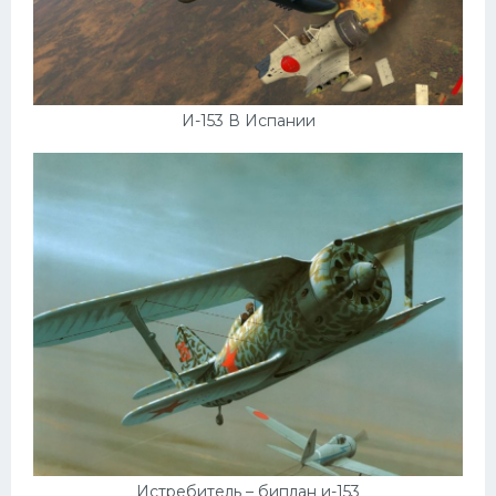
И-153 В Испании
Истребитель – биплан и-153