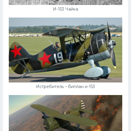
И-153 Чайка
Истребитель – биплан и-153