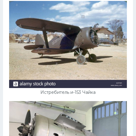
УАЗ
Кадиллак
Автокемпер
Феррари
Поезда
Мотоциклы
Ямаха
Додж
Ява
Истребитель и-153 Чайка
Эмблемы
Спецтехника