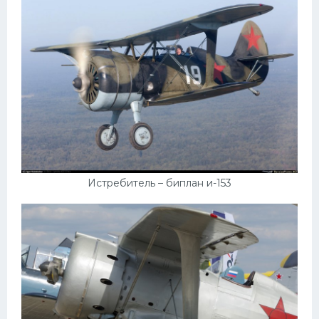
Пежо
Ауди
Гараж
Русские авто
Вольво
БМВ
МАЗ
Истребитель – биплан и-153
Сузуки
Мерседес
Фольксваген
Лексус
Дэу