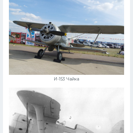
Подводные лодки
Митсубиси
Киа
Танки
Крайслер
Порше
Самолеты
Корабли
И-153 Чайка
Комплектующие
Тойота
Лодки
Шкода
Вертолеты