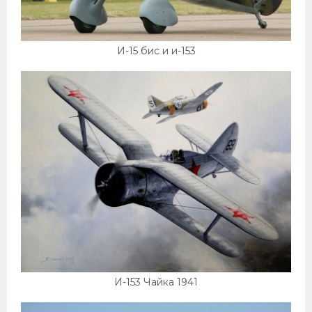
И-15 бис и и-153
И-153 Чайка 1941