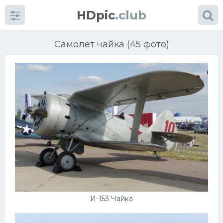
HDpic
.club
Самолет чайка (45 фото)
Категории
Разное
Автомобили
Красивые фото машин
И-153 Чайка
УРАЛ
Ниссан