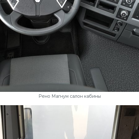
Рено Магнум салон кабины