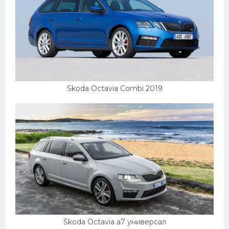
Скания
Форд
Черри
Джили
Хавал
Skoda Octavia Combi 2019
Кавасаки
Инфинити
ЛУАЗ
Фиат
Ситроен
Субару
Опель
Škoda Octavia a7 универсал