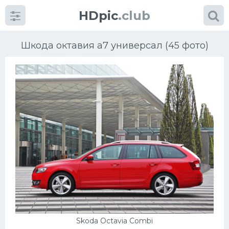
HDpic
.club
Шкода октавия а7 универсал (45 фото)
Категории
Разное
Автомобили
Красивые фото машин
УРАЛ
Skoda Octavia Combi
Ниссан