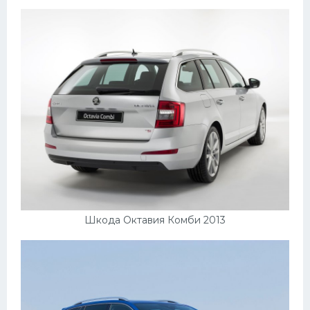
Пежо
Ауди
Гараж
Русские авто
Вольво
БМВ
МАЗ
Сузуки
Шкода Октавия Комби 2013
Мерседес
Фольксваген
Лексус
Дэу