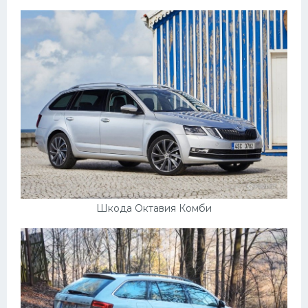
Подводные лодки
Митсубиси
Киа
Танки
Крайслер
Порше
Самолеты
Корабли
Комплектующие
Шкода Октавия Комби
Тойота
Лодки
Шкода
Вертолеты