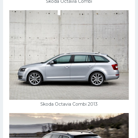
УАЗ
Skoda Octavia Combi
Кадиллак
Автокемпер
Феррари
Поезда
Мотоциклы
Ямаха
Додж
Ява
Эмблемы
Skoda Octavia Combi 2013
Спецтехника