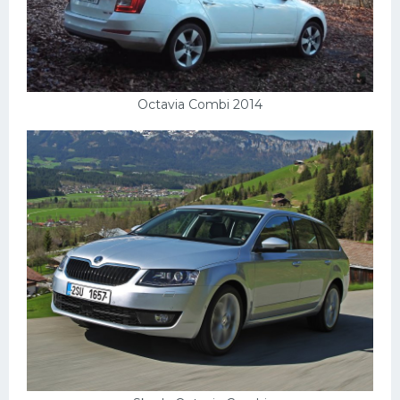
Мазда
Самокаты
Велосипеды
Octavia Combi 2014
Рено
Прогулочные суда
Хендай
Лимузины
Камаз
Автобусы
Хонда
Грузовики
Шевроле