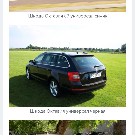
Шкода Октавия а7 универсал синяя
Шкода Октавия универсал черная