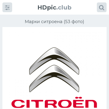
HDpic
.club
Марки ситроена (53 фото)
Категории
Разное
Автомобили
Красивые фото машин
УРАЛ
Ниссан