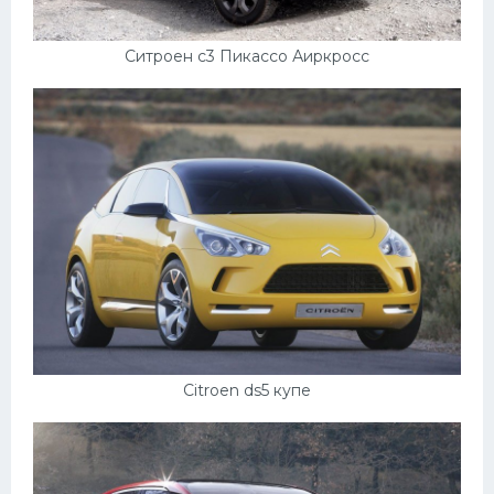
Ситроен с3 Пикассо Аиркросс
Citroen ds5 купе