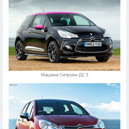
УАЗ
Кадиллак
Автокемпер
Феррари
Поезда
Мотоциклы
Ямаха
Додж
Машина Ситроен ДС 3
Ява
Эмблемы
Спецтехника