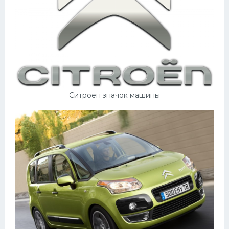
Подводные лодки
Митсубиси
Киа
Танки
Крайслер
Порше
Ситроен значок машины
Самолеты
Корабли
Комплектующие
Тойота
Лодки
Шкода
Вертолеты