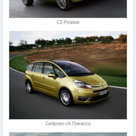
Мазда
Самокаты
C3 Picasso
Велосипеды
Рено
Прогулочные суда
Хендай
Лимузины
Камаз
Автобусы
Хонда
Грузовики
Ситроен с4 Пикассо
Шевроле