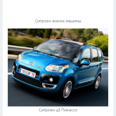
Пежо
Ауди
Ситроен значок машины
Гараж
Русские авто
Вольво
БМВ
МАЗ
Сузуки
Мерседес
Фольксваген
Лексус
Ситроен ц3 Пикассо
Дэу