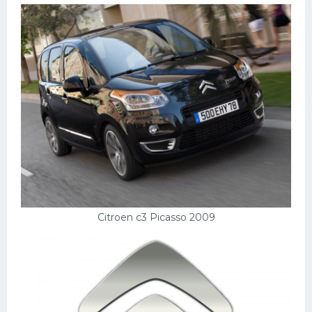
Скания
Форд
Черри
Джили
Хавал
Кавасаки
Инфинити
ЛУАЗ
Фиат
Citroen c3 Picasso 2009
Ситроен
Субару
Опель