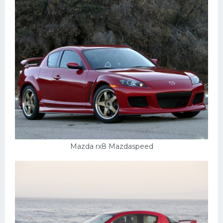
Пежо
Ауди
Гараж
Русские авто
Вольво
БМВ
МАЗ
Сузуки
Mazda rx8 Mazdaspeed
Мерседес
Фольксваген
Лексус
Дэу