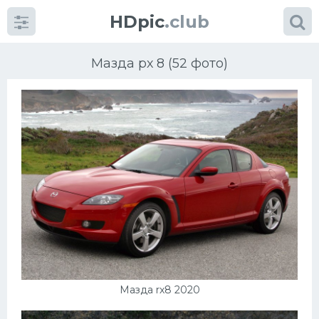
HDpic
.club
Мазда рх 8 (52 фото)
Категории
Разное
Автомобили
Красивые фото машин
Мазда rx8 2020
УРАЛ
Ниссан