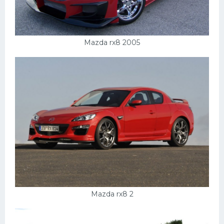
УАЗ
Кадиллак
Автокемпер
Mazda rx8 2005
Феррари
Поезда
Мотоциклы
Ямаха
Додж
Ява
Эмблемы
Спецтехника
Mazda rx8 2