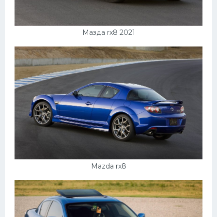
Подводные лодки
Митсубиси
Мазда rx8 2021
Киа
Танки
Крайслер
Порше
Самолеты
Корабли
Комплектующие
Тойота
Mazda rx8
Лодки
Шкода
Вертолеты