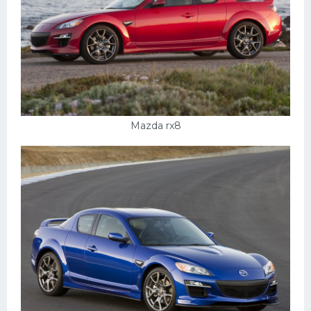
Скания
Форд
Черри
Джили
Хавал
Mazda rx8
Кавасаки
Инфинити
ЛУАЗ
Фиат
Ситроен
Субару
Опель