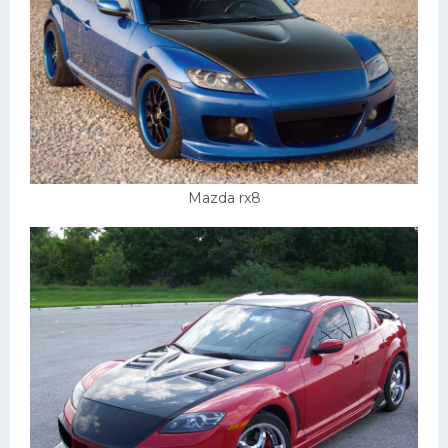
Мазда
Самокаты
Велосипеды
Рено
Прогулочные суда
Хендай
Mazda rx8
Лимузины
Камаз
Автобусы
Хонда
Грузовики
Шевроле