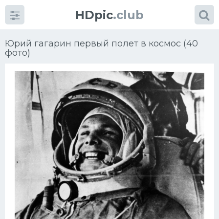
HDpic
.club
Юрий гагарин первый полет в космос (40
фото)
Категории
Разное
Автомобили
Красивые фото машин
УРАЛ
Ниссан