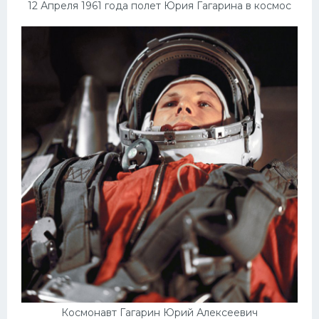
Подводные лодки
12 Апреля 1961 года полет Юрия Гагарина в космос
Митсубиси
Киа
Танки
Крайслер
Порше
Самолеты
Корабли
Комплектующие
Тойота
Лодки
Шкода
Вертолеты
Космонавт Гагарин Юрий Алексеевич