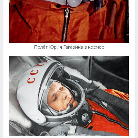
Скания
Форд
Черри
Джили
Полёт Юрия Гагарина в космос
Хавал
Кавасаки
Инфинити
ЛУАЗ
Фиат
Ситроен
Субару
Опель