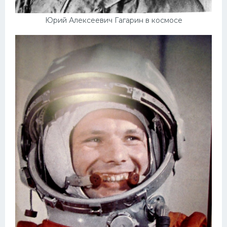
Пежо
Юрий Алексеевич Гагарин в космосе
Ауди
Гараж
Русские авто
Вольво
БМВ
МАЗ
Сузуки
Мерседес
Фольксваген
Лексус
Дэу