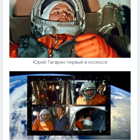
УАЗ
Кадиллак
Автокемпер
Феррари
Поезда
Мотоциклы
Юрий Гагарин первый в космосе
Ямаха
Додж
Ява
Эмблемы
Спецтехника