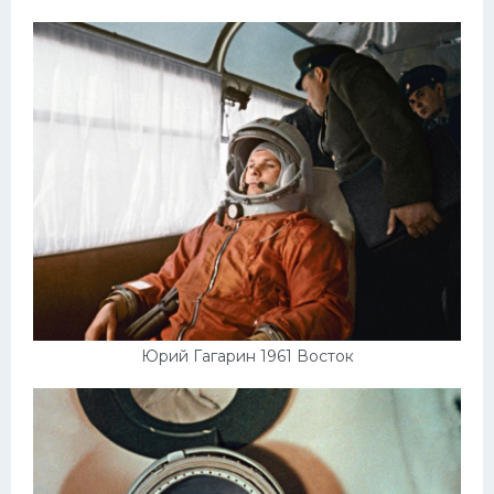
Мазда
Самокаты
Велосипеды
Рено
Прогулочные суда
Хендай
Лимузины
Камаз
Автобусы
Юрий Гагарин 1961 Восток
Хонда
Грузовики
Шевроле