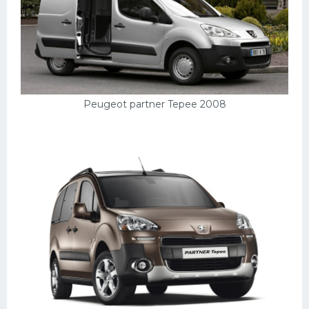
Мазда
Самокаты
Велосипеды
Рено
Peugeot partner Tepee 2008
Прогулочные суда
Хендай
Лимузины
Камаз
Автобусы
Хонда
Грузовики
Шевроле