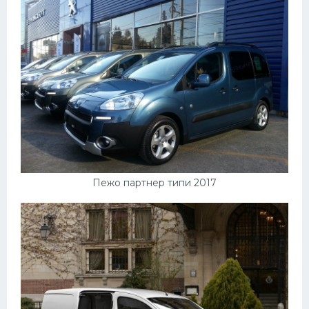
Подводные лодки
Митсубиси
Киа
Танки
Крайслер
Порше
Самолеты
Корабли
Пежо партнер типи 2017
Комплектующие
Тойота
Лодки
Шкода
Вертолеты