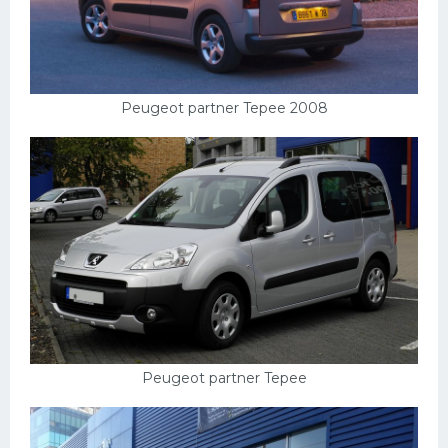
Скания
Форд
Черри
Peugeot partner Tepee 2008
Джили
Хавал
Кавасаки
Инфинити
ЛУАЗ
Фиат
Ситроен
Субару
Peugeot partner Tepee
Опель