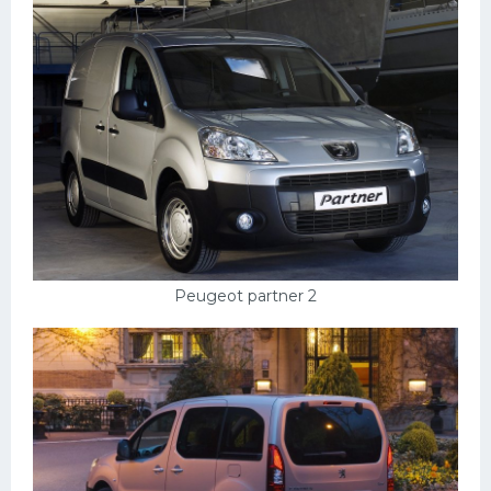
Пежо
Ауди
Гараж
Русские авто
Вольво
БМВ
МАЗ
Peugeot partner 2
Сузуки
Мерседес
Фольксваген
Лексус
Дэу