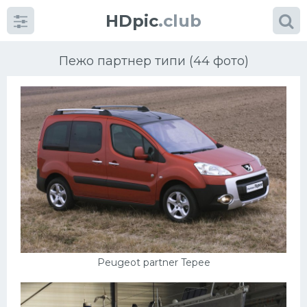
HDpic
.club
Пежо партнер типи (44 фото)
Категории
Разное
Автомобили
Красивые фото машин
Peugeot partner Tepee
УРАЛ
Ниссан