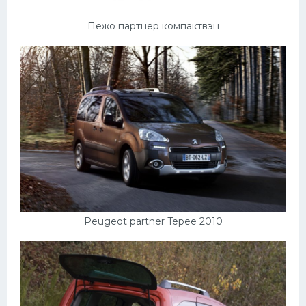
УАЗ
Кадиллак
Пежо партнер компактвэн
Автокемпер
Феррари
Поезда
Мотоциклы
Ямаха
Додж
Ява
Peugeot partner Tepee 2010
Эмблемы
Спецтехника