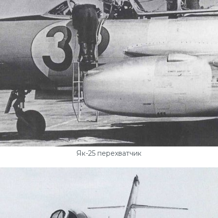
Як-25 перехватчик