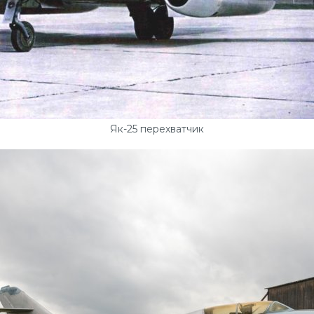
Як-25 перехватчик