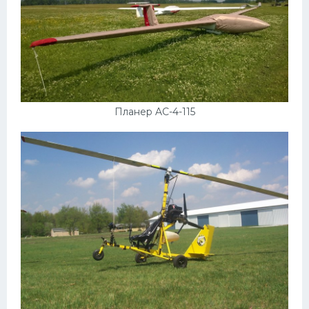
Скания
Форд
Черри
Джили
Хавал
Планер AC-4-115
Кавасаки
Инфинити
ЛУАЗ
Фиат
Ситроен
Субару
Опель