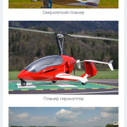
Пежо
Сверхлегкий планер
Ауди
Гараж
Русские авто
Вольво
БМВ
МАЗ
Сузуки
Мерседес
Планер гирокоптер
Фольксваген
Лексус
Дэу