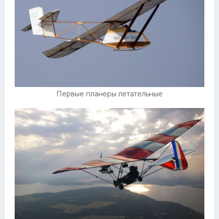
УАЗ
Кадиллак
Автокемпер
Феррари
Поезда
Мотоциклы
Первые планеры летательные
Ямаха
Додж
Ява
Эмблемы
Спецтехника