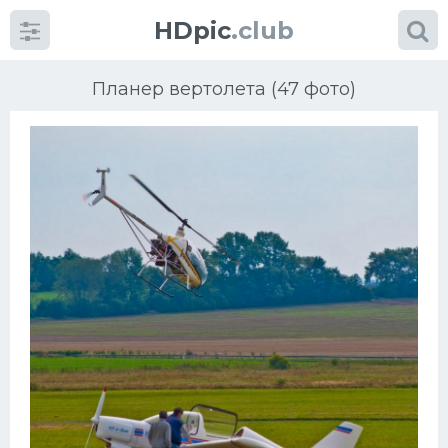
HDpic
.club
Планер вертолета (47 фото)
Категории
Разное
Автомобили
Красивые фото машин
УРАЛ
Ниссан