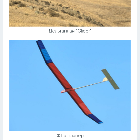
Дельтаплан "Glider"
Ф1 а планер