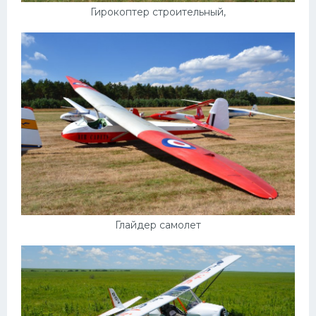
Подводные лодки
Гирокоптер строительный,
Митсубиси
Киа
Танки
Крайслер
Порше
Самолеты
Корабли
Комплектующие
Глайдер самолет
Тойота
Лодки
Шкода
Вертолеты