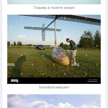
Планер в полете мокап
Snowbird махолет