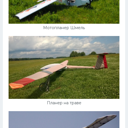
Мазда
Самокаты
Велосипеды
Мотопланер Шмель
Рено
Прогулочные суда
Хендай
Лимузины
Камаз
Автобусы
Хонда
Планер на траве
Грузовики
Шевроле