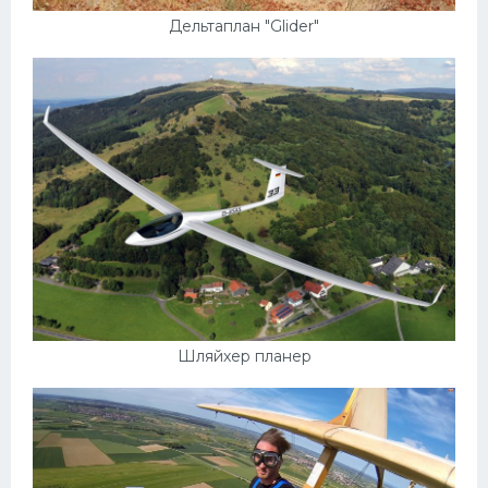
Дельтаплан "Glider"
Шляйхер планер