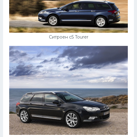
УАЗ
Кадиллак
Автокемпер
Феррари
Ситроен c5 Tourer
Поезда
Мотоциклы
Ямаха
Додж
Ява
Эмблемы
Спецтехника