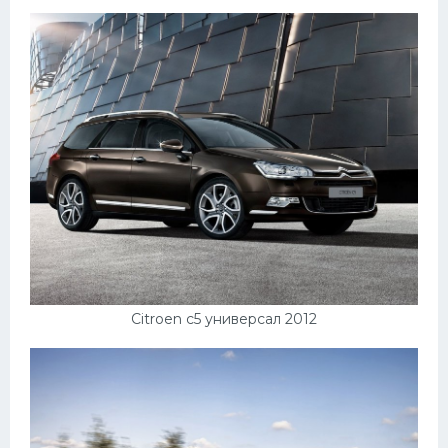
Пежо
Ауди
Гараж
Русские авто
Вольво
БМВ
МАЗ
Сузуки
Citroen c5 универсал 2012
Мерседес
Фольксваген
Лексус
Дэу