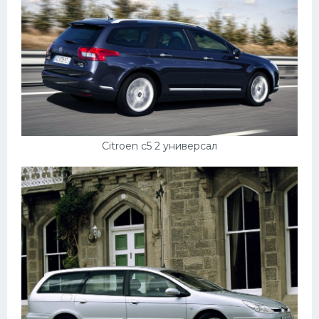
Скания
Форд
Черри
Джили
Хавал
Кавасаки
Citroen c5 2 универсал
Инфинити
ЛУАЗ
Фиат
Ситроен
Субару
Опель