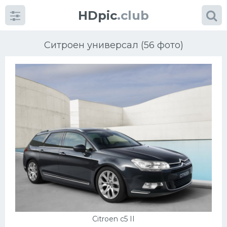
HDpic
.club
Ситроен универсал (56 фото)
Категории
Разное
Автомобили
Красивые фото машин
УРАЛ
Citroen c5 II
Ниссан