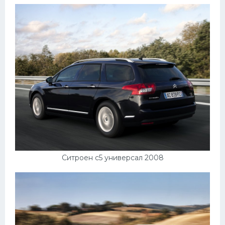
Мазда
Самокаты
Велосипеды
Рено
Прогулочные суда
Хендай
Лимузины
Камаз
Автобусы
Ситроен с5 универсал 2008
Хонда
Грузовики
Шевроле