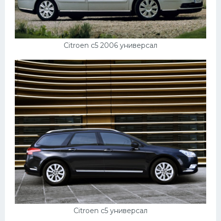
Подводные лодки
Митсубиси
Киа
Citroen c5 2006 универсал
Танки
Крайслер
Порше
Самолеты
Корабли
Комплектующие
Тойота
Лодки
Шкода
Citroen c5 универсал
Вертолеты