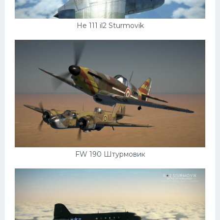
He 111 il2 Sturmovik
FW 190 Штурмовик