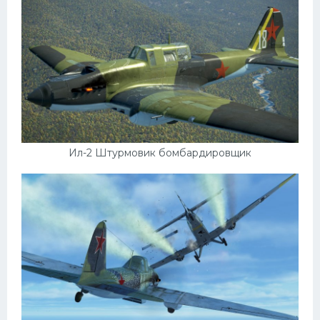
Пежо
Ауди
Гараж
Русские авто
Вольво
Ил-2 Штурмовик бомбардировщик
БМВ
МАЗ
Сузуки
Мерседес
Фольксваген
Лексус
Дэу