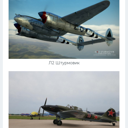
Мазда
Самокаты
Велосипеды
Рено
Прогулочные суда
Хендай
Л2 Штурмовик
Лимузины
Камаз
Автобусы
Хонда
Грузовики
Шевроле