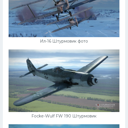
Подводные лодки
Митсубиси
Киа
Танки
Крайслер
Ил-16 Штурмовик фото
Порше
Самолеты
Корабли
Комплектующие
Тойота
Лодки
Шкода
Focke-Wulf FW 190 Штурмовик
Вертолеты