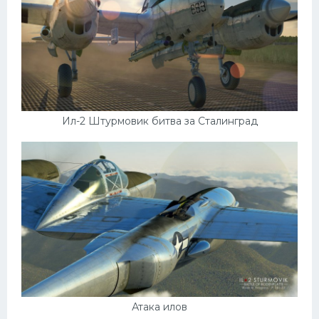
Ил-2 Штурмовик битва за Сталинград
Атака илов