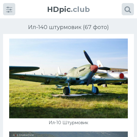
HDpic
.club
Ил-140 штурмовик (67 фото)
Категории
Разное
Автомобили
Красивые фото машин
Ил-10 Штурмовик
УРАЛ
Ниссан