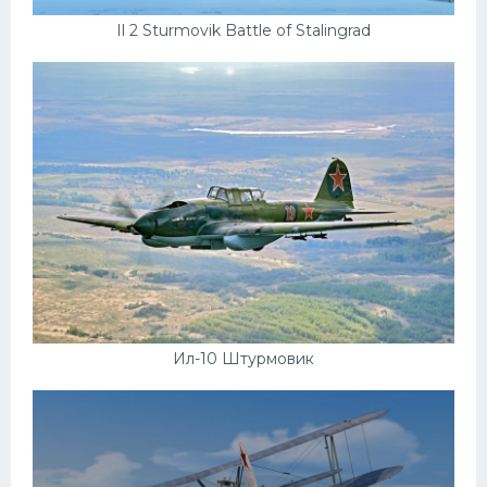
Скания
Il 2 Sturmovik Battle of Stalingrad
Форд
Черри
Джили
Хавал
Кавасаки
Инфинити
ЛУАЗ
Фиат
Ил-10 Штурмовик
Ситроен
Субару
Опель