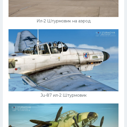
УАЗ
Кадиллак
Автокемпер
Ил-2 Штурмовик на аэрод
Феррари
Поезда
Мотоциклы
Ямаха
Додж
Ява
Эмблемы
Ju-87 ил-2 Штурмовик
Спецтехника