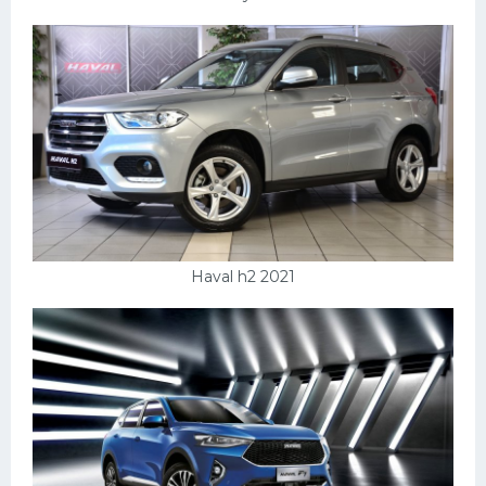
УАЗ
Кадиллак
Автокемпер
Феррари
Поезда
Мотоциклы
Ямаха
Додж
Haval h2 2021
Ява
Эмблемы
Спецтехника