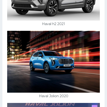
Скания
Форд
Черри
Haval h2 2021
Джили
Хавал
Кавасаки
Инфинити
ЛУАЗ
Фиат
Ситроен
Субару
Haval Jolion 2020
Опель