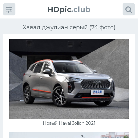
HDpic
.club
Хавал джулиан серый (74 фото)
Категории
Разное
Автомобили
Красивые фото машин
Новый Haval Jolion 2021
УРАЛ
Ниссан