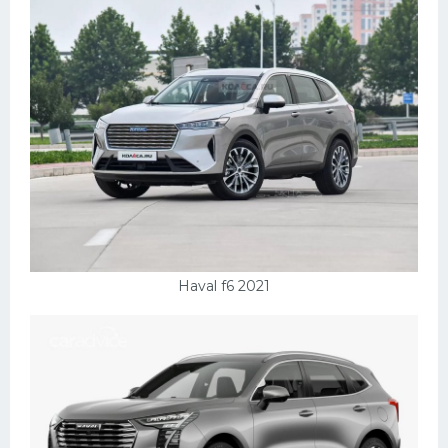
Пежо
Ауди
Гараж
Русские авто
Вольво
БМВ
МАЗ
Haval f6 2021
Сузуки
Мерседес
Фольксваген
Лексус
Дэу