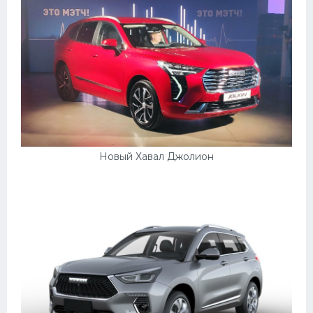
Подводные лодки
Митсубиси
Киа
Танки
Крайслер
Порше
Самолеты
Новый Хавал Джолион
Корабли
Комплектующие
Тойота
Лодки
Шкода
Вертолеты