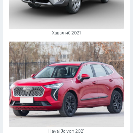
Мазда
Самокаты
Велосипеды
Хавал н6 2021
Рено
Прогулочные суда
Хендай
Лимузины
Камаз
Автобусы
Хонда
Грузовики
Шевроле
Haval Jolyon 2021