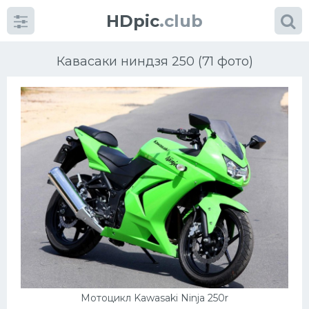
HDpic
.club
Кавасаки ниндзя 250 (71 фото)
Категории
Разное
Автомобили
Красивые фото машин
УРАЛ
Мотоцикл Kawasaki Ninja 250r
Ниссан