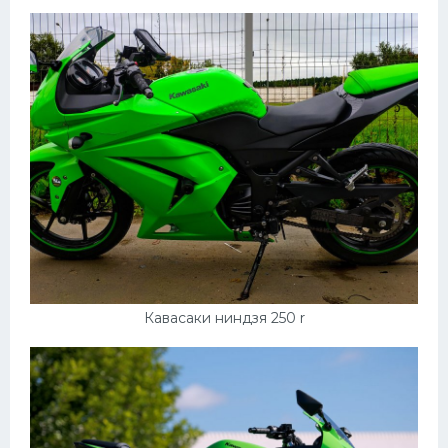
Пежо
Ауди
Гараж
Русские авто
Вольво
БМВ
МАЗ
Сузуки
Кавасаки ниндзя 250 r
Мерседес
Фольксваген
Лексус
Дэу