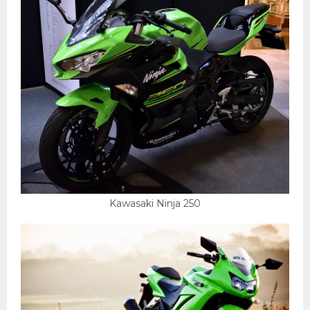
Мазда
Самокаты
Велосипеды
Рено
Прогулочные суда
Хендай
Лимузины
Камаз
Kawasaki Ninja 250
Автобусы
Хонда
Грузовики
Шевроле