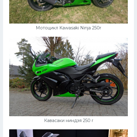
Подводные лодки
Митсубиси
Киа
Мотоцикл Kawasaki Ninja 250r
Танки
Крайслер
Порше
Самолеты
Корабли
Комплектующие
Тойота
Лодки
Кавасаки ниндзя 250 r
Шкода
Вертолеты