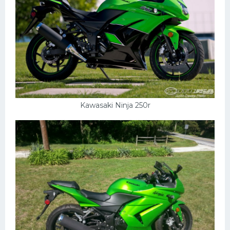
Скания
Форд
Черри
Джили
Хавал
Кавасаки
Kawasaki Ninja 250r
Инфинити
ЛУАЗ
Фиат
Ситроен
Субару
Опель