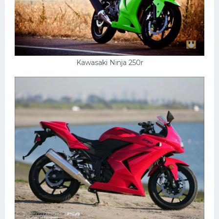
УАЗ
Кадиллак
Автокемпер
Феррари
Kawasaki Ninja 250r
Поезда
Мотоциклы
Ямаха
Додж
Ява
Эмблемы
Спецтехника