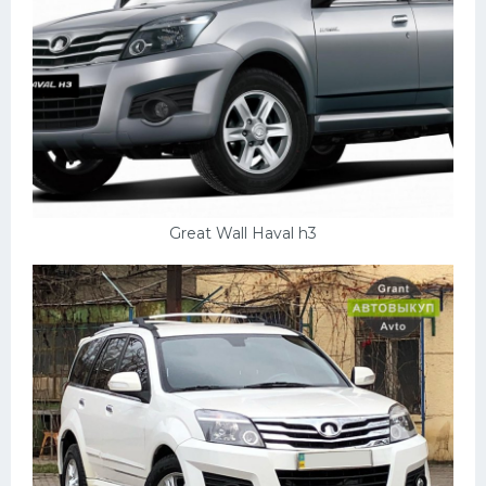
Скания
Форд
Черри
Джили
Хавал
Кавасаки
Great Wall Haval h3
Инфинити
ЛУАЗ
Фиат
Ситроен
Субару
Опель