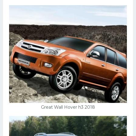
Мазда
Самокаты
Велосипеды
Рено
Прогулочные суда
Хендай
Лимузины
Камаз
Автобусы
Хонда
Great Wall Hover h3 2018
Грузовики
Шевроле