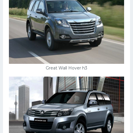
УАЗ
Кадиллак
Автокемпер
Феррари
Поезда
Мотоциклы
Ямаха
Great Wall Hover h3
Додж
Ява
Эмблемы
Спецтехника