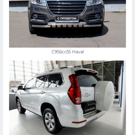
С956сс55 Haval