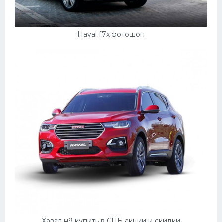
Haval f7x фотошоп
Хавал н9 купить в СПБ акции и скидки