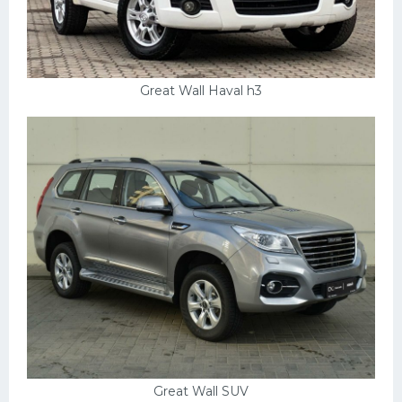
Подводные лодки
Митсубиси
Киа
Great Wall Haval h3
Танки
Крайслер
Порше
Самолеты
Корабли
Комплектующие
Тойота
Лодки
Шкода
Вертолеты
Great Wall SUV