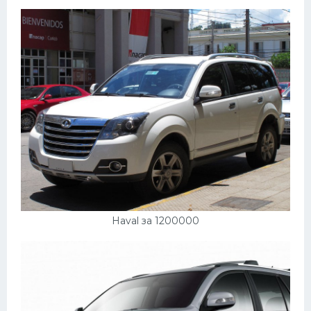
Пежо
Ауди
Гараж
Русские авто
Вольво
БМВ
МАЗ
Сузуки
Haval за 1200000
Мерседес
Фольксваген
Лексус
Дэу