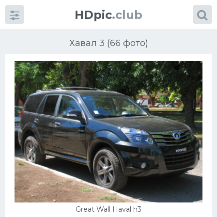
HDpic
.club
Хавал 3 (66 фото)
Категории
Разное
Автомобили
Красивые фото машин
УРАЛ
Great Wall Haval h3
Ниссан