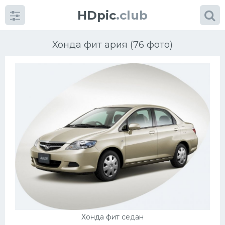
HDpic
.club
Хонда фит ария (76 фото)
Категории
Разное
Автомобили
Красивые фото машин
УРАЛ
Хонда фит седан
Ниссан