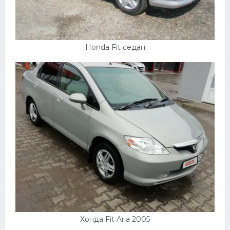
Подводные лодки
Митсубиси
Киа
Honda Fit седан
Танки
Крайслер
Порше
Самолеты
Корабли
Комплектующие
Тойота
Лодки
Шкода
Хонда Fit Aria 2005
Вертолеты