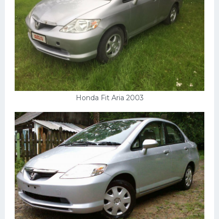
УАЗ
Кадиллак
Автокемпер
Феррари
Поезда
Мотоциклы
Honda Fit Aria 2003
Ямаха
Додж
Ява
Эмблемы
Спецтехника