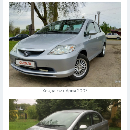
Мазда
Самокаты
Велосипеды
Рено
Прогулочные суда
Хендай
Лимузины
Камаз
Автобусы
Хонда фит Ария 2003
Хонда
Грузовики
Шевроле