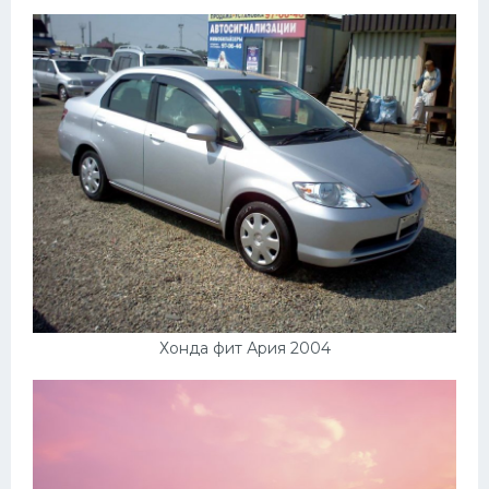
Пежо
Ауди
Гараж
Русские авто
Вольво
БМВ
МАЗ
Сузуки
Хонда фит Ария 2004
Мерседес
Фольксваген
Лексус
Дэу