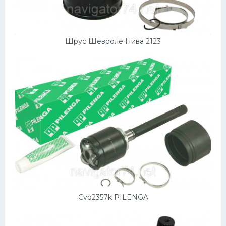
Мазда
Самокаты
Шрус Шевроле Нива 2123
Велосипеды
Рено
Прогулочные суда
Хендай
Лимузины
Камаз
Автобусы
Хонда
Грузовики
Cvp2357k PILENGA
Шевроле