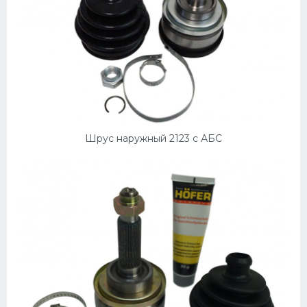
Скания
Форд
Черри
Джили
Хавал
Кавасаки
Шрус наружный 2123 с АБС
Инфинити
ЛУАЗ
Фиат
Ситроен
Субару
Опель