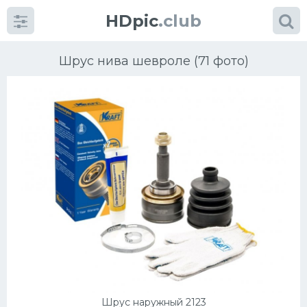
HDpic
.club
Шрус нива шевроле (71 фото)
Категории
Разное
Автомобили
Красивые фото машин
УРАЛ
Шрус наружный 2123
Ниссан