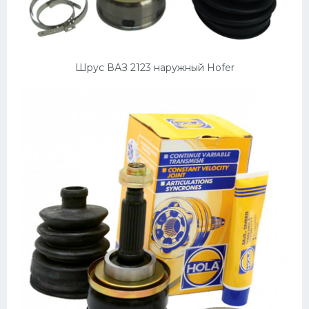
Подводные лодки
Митсубиси
Киа
Шрус ВАЗ 2123 наружный Hofer
Танки
Крайслер
Порше
Самолеты
Корабли
Комплектующие
Тойота
Лодки
Шкода
Вертолеты