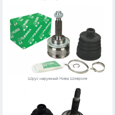
Пежо
Ауди
Гараж
Русские авто
Вольво
БМВ
МАЗ
Сузуки
Шрус наружный Нива Шевроле
Мерседес
Фольксваген
Лексус
Дэу