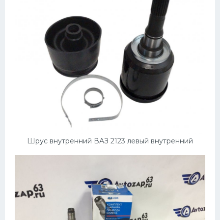
УАЗ
Кадиллак
Автокемпер
Феррари
Поезда
Мотоциклы
Ямаха
Додж
Шрус внутренний ВАЗ 2123 левый внутренний
Ява
Эмблемы
Спецтехника