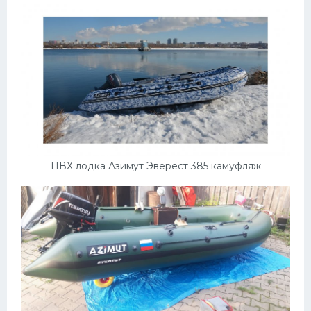
ПВХ лодка Азимут Эверест 385 камуфляж