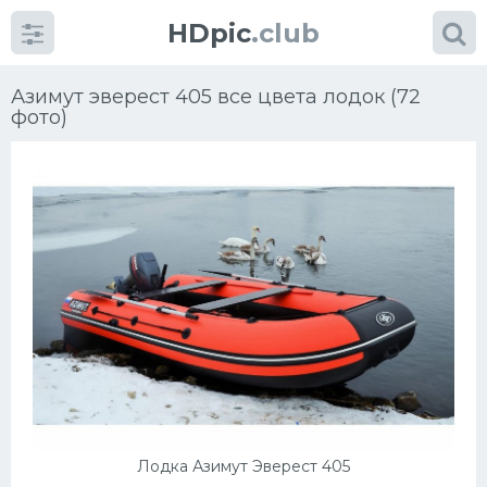
HDpic
.club
Азимут эверест 405 все цвета лодок (72
фото)
Категории
Разное
Автомобили
Красивые фото машин
УРАЛ
Лодка Азимут Эверест 405
Ниссан