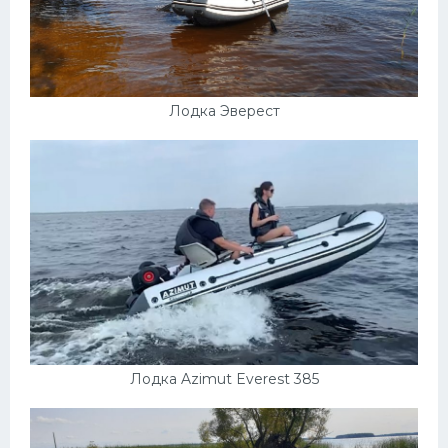
Мазда
Самокаты
Велосипеды
Лодка Эверест
Рено
Прогулочные суда
Хендай
Лимузины
Камаз
Автобусы
Хонда
Грузовики
Лодка Azimut Everest 385
Шевроле