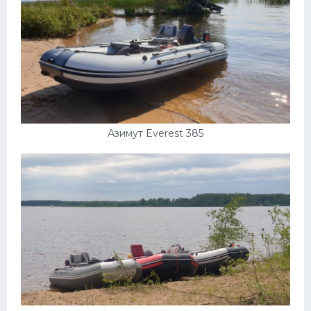
УАЗ
Кадиллак
Автокемпер
Феррари
Поезда
Мотоциклы
Азимут Everest 385
Ямаха
Додж
Ява
Эмблемы
Спецтехника