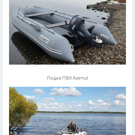
Подводные лодки
Митсубиси
Киа
Танки
Крайслер
Порше
Самолеты
Корабли
Лодка ПВХ Azimut
Комплектующие
Тойота
Лодки
Шкода
Вертолеты