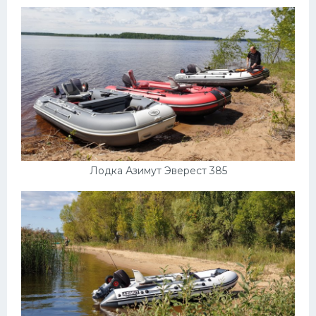
Пежо
Ауди
Гараж
Русские авто
Вольво
БМВ
Лодка Азимут Эверест 385
МАЗ
Сузуки
Мерседес
Фольксваген
Лексус
Дэу