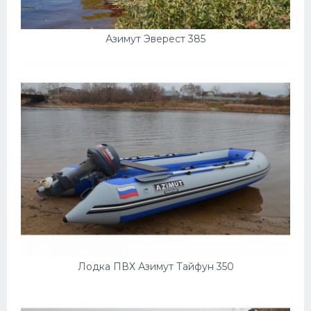
Скания
Форд
Азимут Эверест 385
Черри
Джили
Хавал
Кавасаки
Инфинити
ЛУАЗ
Фиат
Ситроен
Субару
Лодка ПВХ Азимут Тайфун 350
Опель