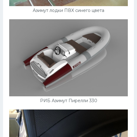
Азимут лодки ПВХ синего цвета
РИБ Азимут Пирелли 330