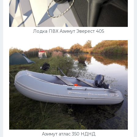
Лодка ПВХ Азимут Эверест 405
Азимут атлас 350 НДНД